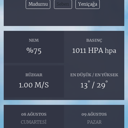
Mudurnu
Seben
Yeniçağa
NEM
BASINÇ
%75
1011 HPA
hpa
RÜZGAR
EN DÜŞÜK / EN YÜKSEK
°
°
1.00 M/S
13
/ 29
08 AĞUSTOS
09 AĞUSTOS
CUMARTESI
PAZAR