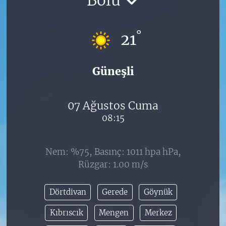
°
21
Güneşli
07 Ağustos Cuma
08:15
Nem: %75, Basınç: 1011 hpa hPa,
Rüzgar: 1.00 m/s
Dörtdivan
Gerede
Göynük
Kıbrıscık
Mengen
Merkez