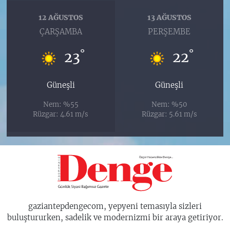
12 AĞUSTOS
13 AĞUSTOS
ÇARŞAMBA
PERŞEMBE
°
°
23
22
Güneşli
Güneşli
Nem: %55
Nem: %50
Rüzgar: 4.61 m/s
Rüzgar: 5.61 m/s
gaziantepdengecom, yepyeni temasıyla sizleri
buluştururken, sadelik ve modernizmi bir araya getiriyor.