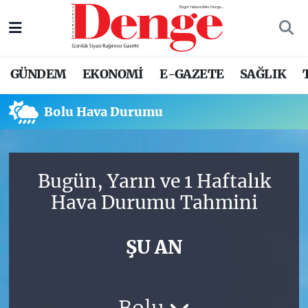
Nöbetçi Eczaneler
GÜNDEM
EKONOMİ
E-GAZETE
SAĞLIK
Hava Durumu
Bolu Hava Durumu
Trafik Durumu
Süper Lig Puan Durumu ve Fikstür
Bugün, Yarın ve 1 Haftalık
Tüm Manşetler
Hava Durumu Tahmini
Son Dakika Haberleri
ŞU AN
Haber Arşivi
Bolu