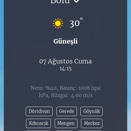
°
30
Güneşli
07 Ağustos Cuma
14:15
Nem: %40, Basınç: 1008 hpa
hPa, Rüzgar: 4.00 m/s
Dörtdivan
Gerede
Göynük
Kıbrıscık
Mengen
Merkez