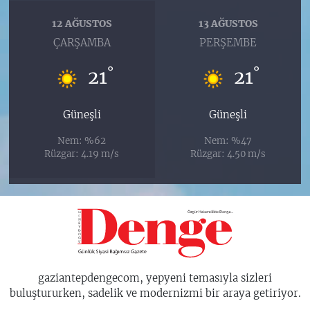
12 AĞUSTOS
13 AĞUSTOS
ÇARŞAMBA
PERŞEMBE
°
°
21
21
Güneşli
Güneşli
Nem: %62
Nem: %47
Rüzgar: 4.19 m/s
Rüzgar: 4.50 m/s
gaziantepdengecom, yepyeni temasıyla sizleri
buluştururken, sadelik ve modernizmi bir araya getiriyor.