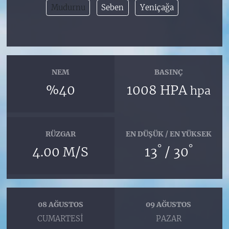
Mudurnu
Seben
Yeniçağa
NEM
BASINÇ
%40
1008 HPA
hpa
RÜZGAR
EN DÜŞÜK / EN YÜKSEK
°
°
4.00 M/S
13
/ 30
08 AĞUSTOS
09 AĞUSTOS
CUMARTESI
PAZAR