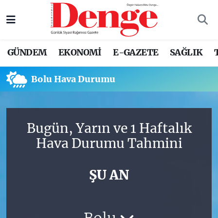
Nöbetçi Eczaneler
GÜNDEM
EKONOMİ
E-GAZETE
SAĞLIK
Hava Durumu
Bolu Hava Durumu
Trafik Durumu
Süper Lig Puan Durumu ve Fikstür
Bugün, Yarın ve 1 Haftalık
Tüm Manşetler
Hava Durumu Tahmini
Son Dakika Haberleri
ŞU AN
Haber Arşivi
Bolu