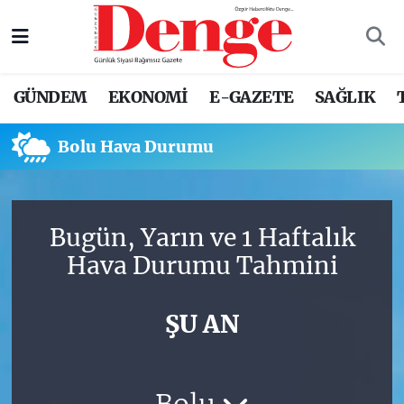
Nöbetçi Eczaneler
GÜNDEM
EKONOMİ
E-GAZETE
SAĞLIK
Hava Durumu
Bolu Hava Durumu
Trafik Durumu
Süper Lig Puan Durumu ve Fikstür
Bugün, Yarın ve 1 Haftalık
Tüm Manşetler
Hava Durumu Tahmini
Son Dakika Haberleri
ŞU AN
Haber Arşivi
Bolu