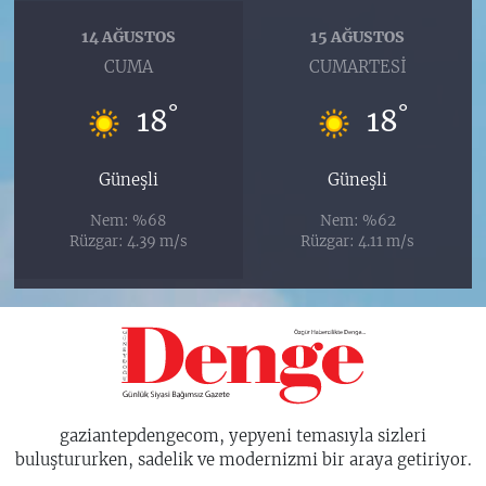
14 AĞUSTOS
15 AĞUSTOS
CUMA
CUMARTESI
°
°
18
18
Güneşli
Güneşli
Nem: %68
Nem: %62
Rüzgar: 4.39 m/s
Rüzgar: 4.11 m/s
gaziantepdengecom, yepyeni temasıyla sizleri
buluştururken, sadelik ve modernizmi bir araya getiriyor.