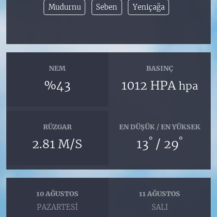
Mudurnu
Seben
Yeniçağa
NEM
BASINÇ
%43
1012 HPA
hpa
RÜZGAR
EN DÜŞÜK / EN YÜKSEK
°
°
2.81 M/S
13
/ 29
10 AĞUSTOS
11 AĞUSTOS
PAZARTESI
SALI