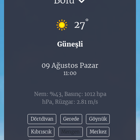
°
27
Güneşli
09 Ağustos Pazar
11:00
Nem: %43, Basınç: 1012 hpa
hPa, Rüzgar: 2.81 m/s
Dörtdivan
Gerede
Göynük
Kıbrıscık
Mengen
Merkez