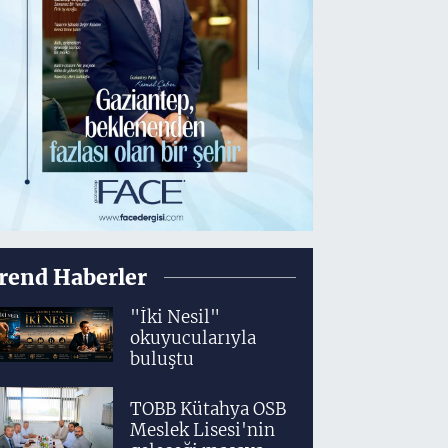
rend Haberler
"İki Nesil"
okuyucularıyla
buluştu
TOBB Kütahya OSB
Meslek Lisesi'nin