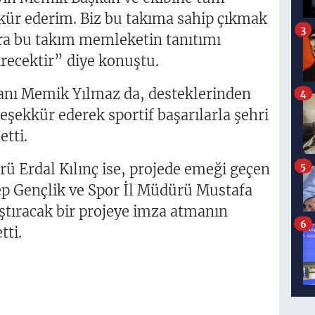
kür ederim. Biz bu takıma sahip çıkmak
3
nra bu takım memleketin tanıtımı
irecektir” diye konuştu.
anı Memik Yılmaz da, desteklerinden
4
şekkür ederek sportif başarılarla şehri
tti.
rü Erdal Kılınç ise, projede emeği geçen
5
ep Gençlik ve Spor İl Müdürü Mustafa
ıştıracak bir projeye imza atmanın
6
tti.