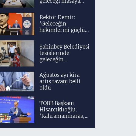
geleceği masaya
yatırıldı
Rektör Demir:
'Geleceğin
hekimlerini güçlü
bir akademik ve
klinik altyapıyla
Şahinbey Belediyesi
yetiştiriyoruz'
tesislerinde
geleceğin
tasarımcıları
teknolojiyle
Ağustos ayı kira
yetişiyor
artış tavanı belli
oldu
TOBB Başkanı
Hisarcıklıoğlu:
'Kahramanmaraş,
üretim gücüyle
Türkiye
ekonomisinin