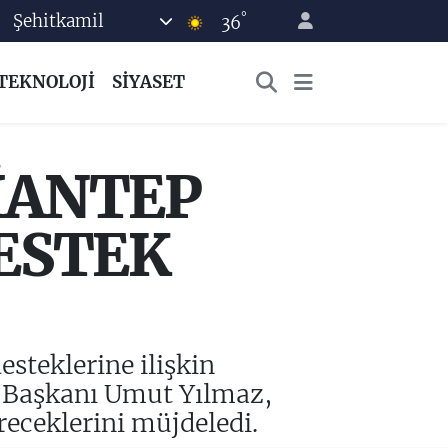
°
Şehitkamil
36
TEKNOLOJİ
SİYASET
İANTEP
ESTEK
esteklerine ilişkin
e Başkanı Umut Yılmaz,
eceklerini müjdeledi.