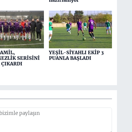
hazırlanıyor
AMİL,
YEŞİL-SİYAHLI EKİP 3
EZLİK SERİSİNİ
PUANLA BAŞLADI
 ÇIKARDI