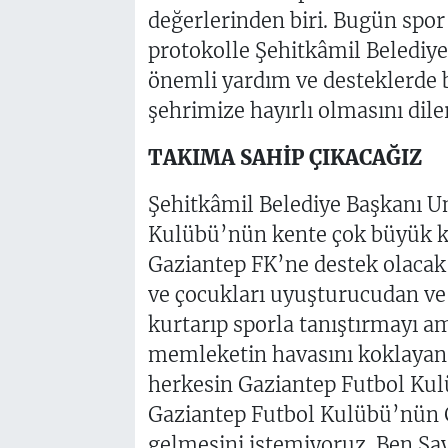
değerlerinden biri. Bugün spor 
protokolle Şehitkâmil Beledi
önemli yardım ve desteklerde
şehrimize hayırlı olmasını dile
TAKIMA SAHİP ÇIKACAĞIZ
Şehitkâmil Belediye Başkanı U
Kulübü’nün kente çok büyük ka
Gaziantep FK’ne destek olacak
ve çocukları uyuşturucudan ve 
kurtarıp sporla tanıştırmayı am
memleketin havasını koklayan
herkesin Gaziantep Futbol Kul
Gaziantep Futbol Kulübü’nün 
gelmesini istemiyoruz. Ben Sa