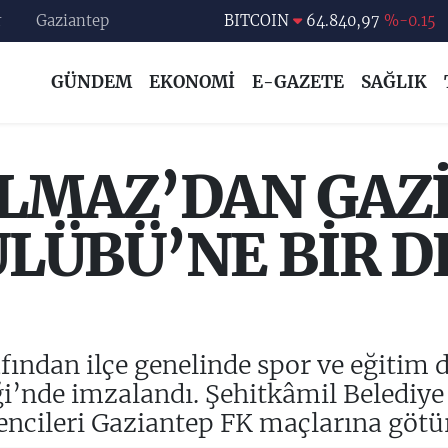
BITCOIN
64.840,97
%-0.15
r
Gaziantep
DOLAR
47,7436
%0.18
EURO
55,2510
%0.32
GÜNDEM
EKONOMİ
E-GAZETE
SAĞLIK
STERLİN
64,4811
%0.38
GRAM ALTIN
6660.55
%0
ILMAZ’DAN GAZ
BİST100
13.779
%-14
LÜBÜ’NE BİR D
fından ilçe genelinde spor ve eğitim d
ği’nde imzalandı. Şehitkâmil Belediy
ncileri Gaziantep FK maçlarına götür