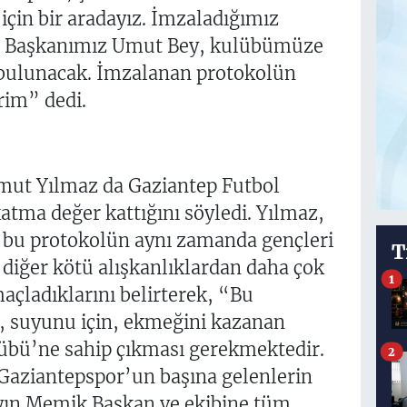
için bir aradayız. İmzaladığımız
ye Başkanımız Umut Bey, kulübümüze
 bulunacak. İmzalanan protokolün
rim” dedi.
mut Yılmaz da Gaziantep Futbol
tma değer kattığını söyledi. Yılmaz,
 bu protokolün aynı zamanda gençleri
T
diğer kötü alışkanlıklardan daha çok
1
açladıklarını belirterek, “Bu
, suyunu için, ekmeğini kazanan
übü’ne sahip çıkması gerekmektedir.
2
Gaziantepspor’un başına gelenlerin
yın Memik Başkan ve ekibine tüm