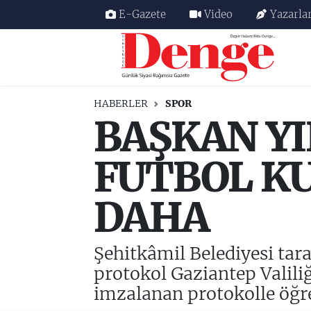
E-Gazete
Video
Yazarla
Nöbetçi Eczaneler
Hava Durumu
HABERLER
SPOR
BAŞKAN Y
Trafik Durumu
Süper Lig Puan Durumu ve Fikstür
FUTBOL KU
Tüm Manşetler
DAHA
Son Dakika Haberleri
Şehitkâmil Belediyesi tara
Haber Arşivi
protokol Gaziantep Valili
imzalanan protokolle öğre