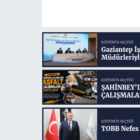
EDITÖRÜN SEÇTIĞI
Gaziantep İ
Müdürleriyl
EDITÖRÜN SEÇTIĞI
ŞAHİNBEY’
ÇALIŞMALA
EDITÖRÜN SEÇTIĞI
TOBB Nefes 