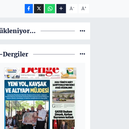
-
+
A
A
ükleniyor...
-Dergiler