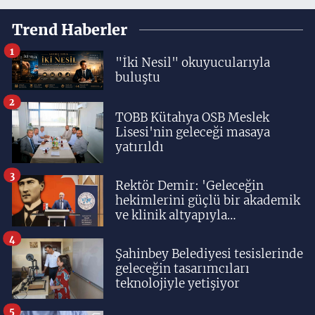
Trend Haberler
1
"İki Nesil" okuyucularıyla
buluştu
2
TOBB Kütahya OSB Meslek
Lisesi'nin geleceği masaya
yatırıldı
3
Rektör Demir: 'Geleceğin
hekimlerini güçlü bir akademik
ve klinik altyapıyla
yetiştiriyoruz'
4
Şahinbey Belediyesi tesislerinde
geleceğin tasarımcıları
teknolojiyle yetişiyor
5