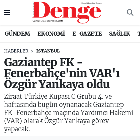
Nöbetçi Eczaneler
GÜNDEM
EKONOMİ
E-GAZETE
SAĞLIK
Hava Durumu
HABERLER
ISTANBUL
Trafik Durumu
Gaziantep FK -
Fenerbahçe'nin VAR'ı
Süper Lig Puan Durumu ve Fikstür
Özgür Yankaya oldu
Tüm Manşetler
Ziraat Türkiye Kupası C Grubu 4. ve
Son Dakika Haberleri
haftasında bugün oynanacak Gaziantep
FK-Fenerbahçe maçında Yardımcı Hakemi
Haber Arşivi
(VAR) olarak Özgür Yankaya görev
yapacak.