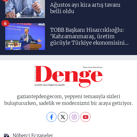
Ağustos ayı kira artış tavanı
belli oldu
6
TOBB Başkanı Hisarcıklıoğlu:
'Kahramanmaraş, üretim
gücüyle Türkiye ekonomisinin
lokomotif şehirlerinden
birisidir'
gaziantepdengecom, yepyeni temasıyla sizleri
buluştururken, sadelik ve modernizmi bir araya getiriyor.
Nöbetçi Eczaneler