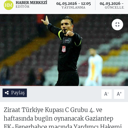
HABER MERKEZI
04.03.2026 - 12:05
04.03.2026 - 1
EDITÖR
YAYINLANMA
GÜNCELLEM
Paylaş
-
+
A
A
Ziraat Türkiye Kupası C Grubu 4. ve
haftasında bugün oynanacak Gaziantep
FK-Fenerbahçe maçında Yardımcı Hakemi