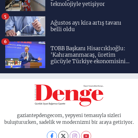
teknolojiyle yetişiyor
5
Ağustos ayı kira artış tavanı
belli oldu
6
TOBB Başkanı Hisarcıklıoğlu:
'Kahramanmaraş, üretim
gücüyle Türkiye ekonomisinin
lokomotif şehirlerinden
birisidir'
gaziantepdengecom, yepyeni temasıyla sizleri
buluştururken, sadelik ve modernizmi bir araya getiriyor.