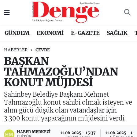
Nöbetçi Eczaneler
GÜNDEM
EKONOMİ
E-GAZETE
SAĞLIK
Hava Durumu
HABERLER
ÇEVRE
Trafik Durumu
BAŞKAN
TAHMAZOĞLU’NDAN
Süper Lig Puan Durumu ve Fikstür
KONUT MÜJDESİ
Tüm Manşetler
Şahinbey Belediye Başkanı Mehmet
Son Dakika Haberleri
Tahmazoğlu konut sahibi olmak isteyen ve
alım gücü düşük olan vatandaşlar için
Haber Arşivi
3.300 konut yapacağının müjdesini verdi.
HABER MERKEZI
11.06.2025 - 15:37
11.06.2025 - 15
EDITÖR