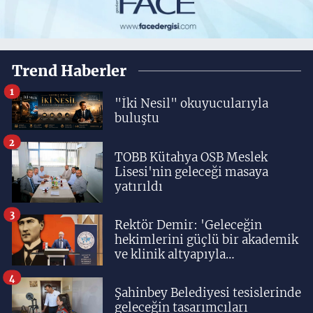
Trend Haberler
1
"İki Nesil" okuyucularıyla
buluştu
2
TOBB Kütahya OSB Meslek
Lisesi'nin geleceği masaya
yatırıldı
3
Rektör Demir: 'Geleceğin
hekimlerini güçlü bir akademik
ve klinik altyapıyla
yetiştiriyoruz'
4
Şahinbey Belediyesi tesislerinde
geleceğin tasarımcıları