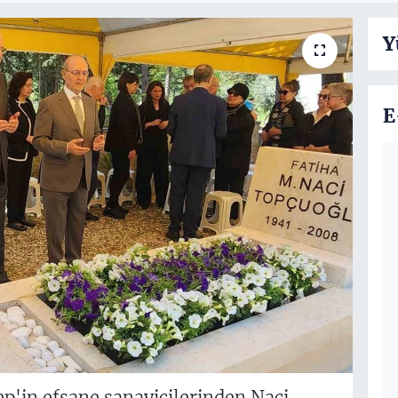
Y
E
p'in efsane sanayicilerinden Naci