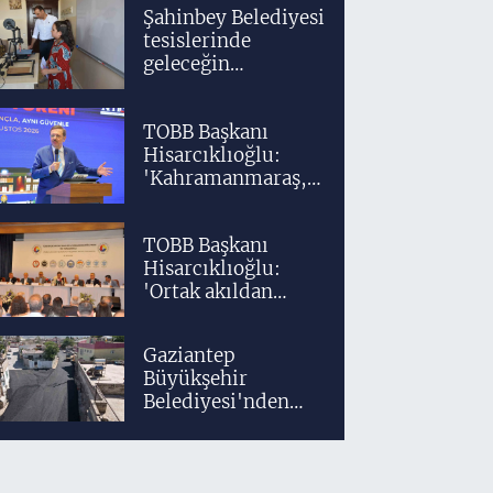
klinik altyapıyla
Şahinbey Belediyesi
yetiştiriyoruz'
tesislerinde
geleceğin
tasarımcıları
teknolojiyle
TOBB Başkanı
yetişiyor
Hisarcıklıoğlu:
'Kahramanmaraş,
üretim gücüyle
Türkiye
TOBB Başkanı
ekonomisinin
Hisarcıklıoğlu:
lokomotif
'Ortak akıldan
şehirlerinden
uzaklaşmadan
birisidir'
ülkemizi daha
Gaziantep
ileriye taşıyacağız'
Büyükşehir
Belediyesi'nden
Araban'a ilk sıcak
asfalt