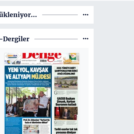
ükleniyor...
-Dergiler