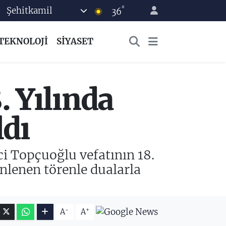
°
Şehitkamil
36
TEKNOLOJİ
SİYASET
. Yılında
ldı
i Topçuoğlu vefatının 18.
nlenen törenle dualarla
-
+
A
A