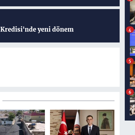
Kredisi'nde yeni dönem
4
5
6