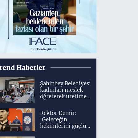
rend Haberler
Şahinbey Belediyesi
kadınları meslek
öğreterek üretime
dahil ediyor
Rektör Demir:
'Geleceğin
hekimlerini güçlü
bir akademik ve