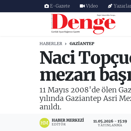
E-Gazete
Video
Yazarla
Nöbetçi Eczaneler
Hava Durumu
HABERLER
GAZIANTEP
Naci Topçuo
Trafik Durumu
Süper Lig Puan Durumu ve Fikstür
mezarı başı
Tüm Manşetler
11 Mayıs 2008'de ölen Gaz
Son Dakika Haberleri
yılında Gaziantep Asri Me
anıldı.
Haber Arşivi
HABER MERKEZI
11.05.2026 - 15:19
EDITÖR
YAYINLANMA