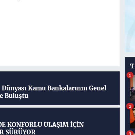
T
1
ş Dünyası Kamu Bankalarının Genel
e Buluştu
2
DE KONFORLU ULAŞIM İÇİN
R SÜRÜYOR
3