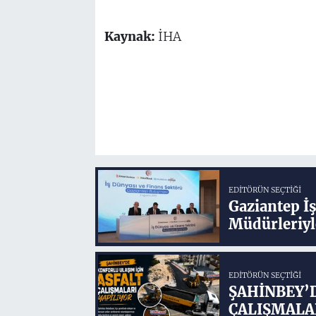
Kaynak:
İHA
EDITÖRÜN SEÇTIĞI
Gaziantep İ
Müdürleriyl
EDITÖRÜN SEÇTIĞI
ŞAHİNBEY’
ÇALIŞMALA