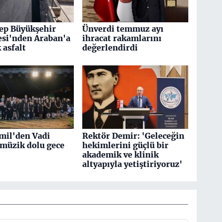
ep Büyükşehir
Ünverdi temmuz ayı
esi'nden Araban'a
ihracat rakamlarını
k asfalt
değerlendirdi
mil'den Vadi
Rektör Demir: 'Geleceğin
 müzik dolu gece
hekimlerini güçlü bir
akademik ve klinik
altyapıyla yetiştiriyoruz'