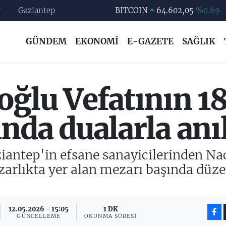
BITCOIN
64.602,05
%0.69
r
Gaziantep
DOLAR
47,5986
%0.06
EURO
55,0700
%0.1
GÜNDEM
EKONOMİ
E-GAZETE
SAĞLIK
STERLİN
64,2438
%0.21
GRAM ALTIN
6513.94
%0.32
ğlu Vefatının 18
BİST100
13.768
%48
nda dualarla anı
iantep'in efsane sanayicilerinden Nac
zarlıkta yer alan mezarı başında düze
12.05.2026 - 15:05
1 DK
GÜNCELLEME
OKUNMA SÜRESI