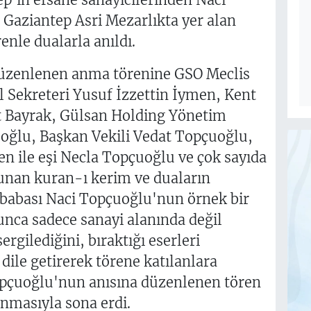
a Gaziantep Asri Mezarlıkta yer alan
nle dualarla anıldı.
düzenlenen anma törenine GSO Meclis
 Sekreteri Yusuf İzzettin İymen, Kent
t Bayrak, Gülsan Holding Yönetim
oğlu, Başkan Vekili Vedat Topçuoğlu,
en ile eşi Necla Topçuoğlu ve çok sayıda
Okunan kuran-ı kerim ve duaların
babası Naci Topçuoğlu'nun örnek bir
nca sadece sanayi alanında değil
ergilediğini, bıraktığı eserleri
ile getirerek törene katılanlara
opçuoğlu'nun anısına düzenlenen tören
nmasıyla sona erdi.