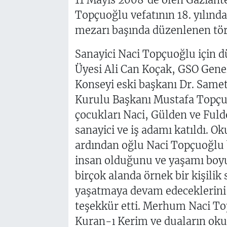
Topçuoğlu vefatının 18. yılınd
mezarı başında düzenlenen töre
Sanayici Naci Topçuoğlu için 
Üyesi Ali Can Koçak, GSO Genel
Konseyi eski başkanı Dr. Same
Kurulu Başkanı Mustafa Topçu
çocukları Naci, Gülden ve Fuld
sanayici ve iş adamı katıldı. 
ardından oğlu Naci Topçuoğlu 
insan olduğunu ve yaşamı boyu
birçok alanda örnek bir kişilik s
yaşatmaya devam edeceklerini d
teşekkür etti. Merhum Naci T
Kuran-ı Kerim ve duaların oku