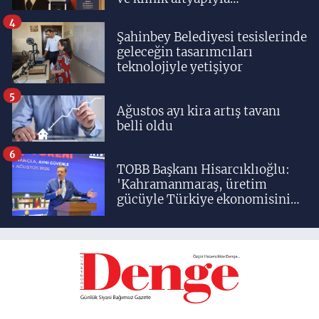
yetiştiriyoruz'
4
Şahinbey Belediyesi tesislerinde
geleceğin tasarımcıları
teknolojiyle yetişiyor
5
Ağustos ayı kira artış tavanı
belli oldu
6
TOBB Başkanı Hisarcıklıoğlu:
'Kahramanmaraş, üretim
gücüyle Türkiye ekonomisinin
lokomotif şehirlerinden
birisidir'