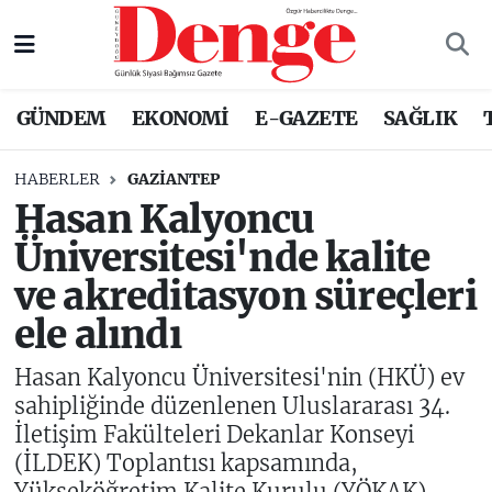
Nöbetçi Eczaneler
GÜNDEM
EKONOMİ
E-GAZETE
SAĞLIK
Hava Durumu
HABERLER
GAZIANTEP
Trafik Durumu
Hasan Kalyoncu
Üniversitesi'nde kalite
Süper Lig Puan Durumu ve Fikstür
ve akreditasyon süreçleri
Tüm Manşetler
ele alındı
Son Dakika Haberleri
Hasan Kalyoncu Üniversitesi'nin (HKÜ) ev
sahipliğinde düzenlenen Uluslararası 34.
Haber Arşivi
İletişim Fakülteleri Dekanlar Konseyi
(İLDEK) Toplantısı kapsamında,
Yükseköğretim Kalite Kurulu (YÖKAK)