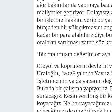
ağır bakımlar da yapmaya başla
maliyetler getiriyor. Dolayısıy
bir işletme hakkını verip bu y
bütçeden bir yük çıkmasını enge
kadar bir para alabiliriz diye b
oraların satılması zaten söz k
'Biz malımızın değerini ortaya
Otoyol ve köprülerin devletin
Uraloğlu, '2028 yılında Yavuz 
İşletmecinin ya da yapanın deği
Burada bir çalışma yapıyoruz
sunacağız. Kesin verilmiş bir k
koyacağız. Ne harcayacağımızı 
edeceğimizi de öngörürsek buna