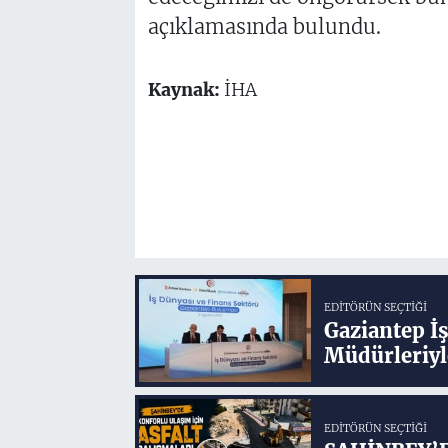
açıklamasında bulundu.
Kaynak:
İHA
EDITÖRÜN SEÇTIĞI
Gaziantep İ
Müdürleriyl
EDITÖRÜN SEÇTIĞI