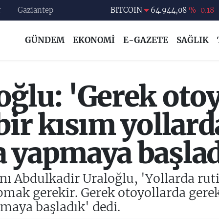
r
Gaziantep
DOLAR
47,7436
%0.18
EURO
55,2510
%0.32
GÜNDEM
EKONOMİ
E-GAZETE
SAĞLIK
STERLİN
64,4811
%0.38
GRAM ALTIN
6660.55
%0.03
BİST100
13.779
%-14
ğlu: 'Gerek otoy
BITCOIN
64.944,08
%-0.18
bir kısım yollarda
a yapmaya başlad
ı Abdulkadir Uraloğlu, 'Yollarda rutin
pmak gerekir. Gerek otoyollarda gerek
pmaya başladık' dedi.