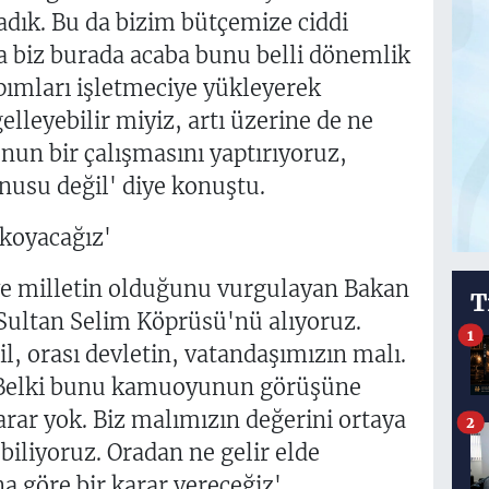
dık. Bu da bizim bütçemize ciddi
la biz burada acaba bunu belli dönemlik
apımları işletmeciye yükleyerek
lleyebilir miyiz, artı üzerine de ne
unun bir çalışmasını yaptırıyoruz,
onusu değil' diye konuştu.
 koyacağız'
 ve milletin olduğunu vurgulayan Bakan
T
Sultan Selim Köprüsü'nü alıyoruz.
1
l, orası devletin, vatandaşımızın malı.
. Belki bunu kamuoyunun görüşüne
arar yok. Biz malımızın değerini ortaya
2
biliyoruz. Oradan ne gelir elde
 göre bir karar vereceğiz'