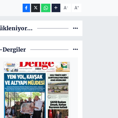
-
+
A
A
ükleniyor...
-Dergiler