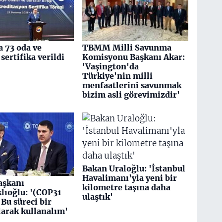
 73 oda ve
TBMM Milli Savunma
sertifika verildi
Komisyonu Başkanı Akar:
'Vaşington'da
Türkiye'nin milli
menfaatlerini savunmak
bizim asli görevimizdir'
Bakan Uraloğlu: 'İstanbul
Havalimanı'yla yeni bir
aşkanı
kilometre taşına daha
klıoğlu: '(COP31
ulaştık'
 Bu süreci bir
larak kullanalım'