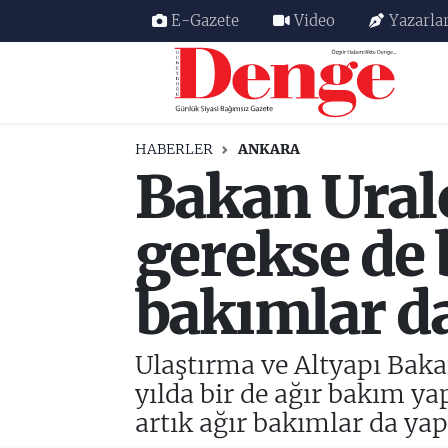
E-Gazete
Video
Yazarla
Nöbetçi Eczaneler
Hava Durumu
HABERLER
ANKARA
Bakan Uralo
Trafik Durumu
Süper Lig Puan Durumu ve Fikstür
gerekse de 
Tüm Manşetler
bakımlar d
Son Dakika Haberleri
Ulaştırma ve Altyapı Bakan
Haber Arşivi
yılda bir de ağır bakım ya
artık ağır bakımlar da ya