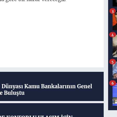
3
4
5
6
ş Dünyası Kamu Bankalarının Genel
e Buluştu