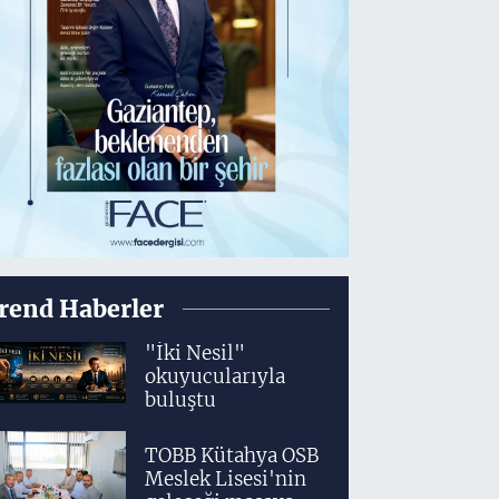
rend Haberler
"İki Nesil"
okuyucularıyla
buluştu
TOBB Kütahya OSB
Meslek Lisesi'nin