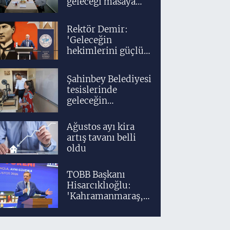
geleceği masaya
yatırıldı
Rektör Demir:
'Geleceğin
hekimlerini güçlü
bir akademik ve
klinik altyapıyla
Şahinbey Belediyesi
yetiştiriyoruz'
tesislerinde
geleceğin
tasarımcıları
teknolojiyle
Ağustos ayı kira
yetişiyor
artış tavanı belli
oldu
TOBB Başkanı
Hisarcıklıoğlu:
'Kahramanmaraş,
üretim gücüyle
Türkiye
ekonomisinin