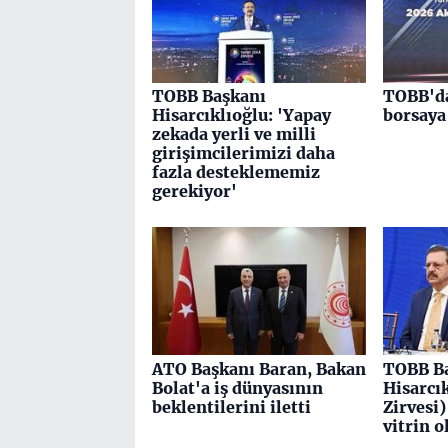
TOBB Başkanı
TOBB'da
Hisarcıklıoğlu: 'Yapay
borsaya 
zekada yerli ve milli
girişimcilerimizi daha
fazla desteklememiz
gerekiyor'
ATO Başkanı Baran, Bakan
TOBB B
Bolat'a iş dünyasının
Hisarcı
beklentilerini iletti
Zirvesi)
vitrin o