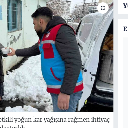
Y
E
etkili yoğun kar yağışına rağmen ihtiyaç