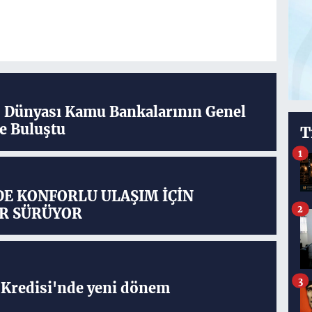
ş Dünyası Kamu Bankalarının Genel
e Buluştu
T
1
DE KONFORLU ULAŞIM İÇİN
2
R SÜRÜYOR
3
Kredisi'nde yeni dönem