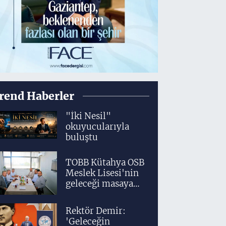
rend Haberler
"İki Nesil"
okuyucularıyla
buluştu
TOBB Kütahya OSB
Meslek Lisesi'nin
geleceği masaya
yatırıldı
Rektör Demir:
'Geleceğin