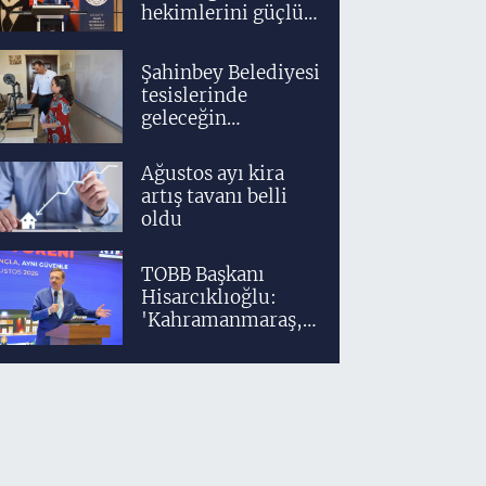
hekimlerini güçlü
bir akademik ve
klinik altyapıyla
Şahinbey Belediyesi
yetiştiriyoruz'
tesislerinde
geleceğin
tasarımcıları
teknolojiyle
Ağustos ayı kira
yetişiyor
artış tavanı belli
oldu
TOBB Başkanı
Hisarcıklıoğlu:
'Kahramanmaraş,
üretim gücüyle
Türkiye
ekonomisinin
lokomotif
şehirlerinden
birisidir'