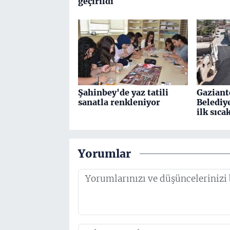
geçirildi
Şahinbey'de yaz tatili
Gaziant
sanatla renkleniyor
Belediy
ilk sıca
Yorumlar