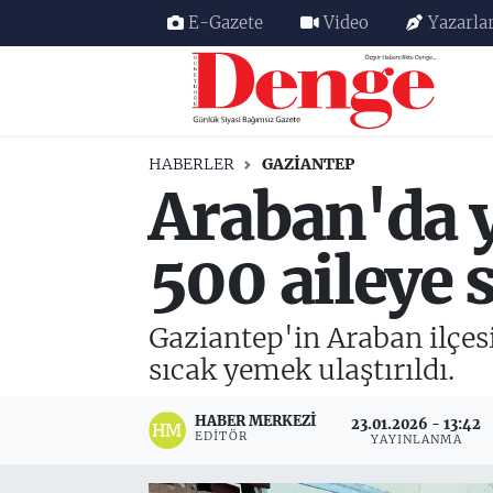
E-Gazete
Video
Yazarla
Nöbetçi Eczaneler
Hava Durumu
HABERLER
GAZIANTEP
Araban'da 
Trafik Durumu
Süper Lig Puan Durumu ve Fikstür
500 aileye 
Tüm Manşetler
Gaziantep'in Araban ilçes
Son Dakika Haberleri
sıcak yemek ulaştırıldı.
Haber Arşivi
HABER MERKEZI
23.01.2026 - 13:42
EDITÖR
YAYINLANMA