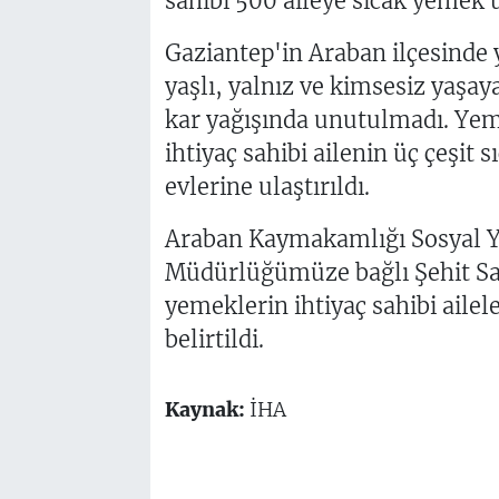
sahibi 500 aileye sıcak yemek ul
Gaziantep'in Araban ilçesinde 
yaşlı, yalnız ve kimsesiz yaşay
kar yağışında unutulmadı. Y
ihtiyaç sahibi ailenin üç çeşit
evlerine ulaştırıldı.
Araban Kaymakamlığı Sosyal 
Müdürlüğümüze bağlı Şehit Sai
yemeklerin ihtiyaç sahibi ailel
belirtildi.
Kaynak:
İHA