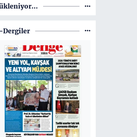
ükleniyor...
-Dergiler