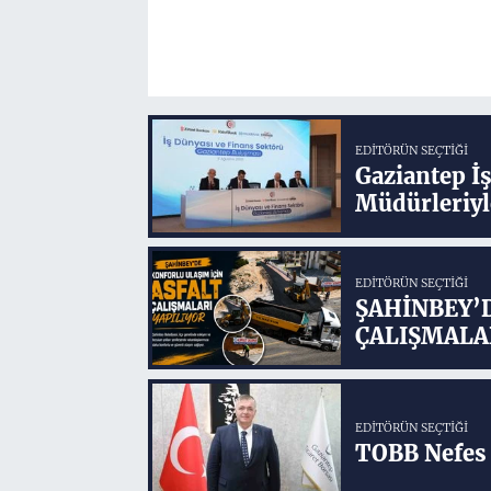
EDITÖRÜN SEÇTIĞI
Gaziantep İ
Müdürleriyl
EDITÖRÜN SEÇTIĞI
ŞAHİNBEY’
ÇALIŞMALA
EDITÖRÜN SEÇTIĞI
TOBB Nefes 