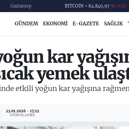
r
Gaziantep
DOLAR
47,7436
%0.18
EURO
55,2510
%0.32
GÜNDEM
EKONOMİ
E-GAZETE
SAĞLIK
STERLİN
64,4811
%0.38
GRAM ALTIN
6660.55
%0
BİST100
13.779
%-14
yoğun kar yağış
BITCOIN
64.840,97
%-0.15
sıcak yemek ulaşt
inde etkili yoğun kar yağışına rağmen 
23.01.2026 - 15:12
GÜNCELLEME