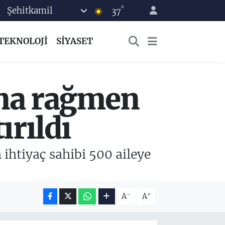
°
Şehitkamil
37
TEKNOLOJİ
SİYASET
ına rağmen
ırıldı
ihtiyaç sahibi 500 aileye
-
+
A
A