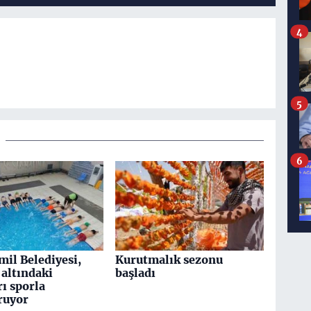
4
5
6
mil Belediyesi,
Kurutmalık sezonu
altındaki
başladı
ı sporla
ruyor