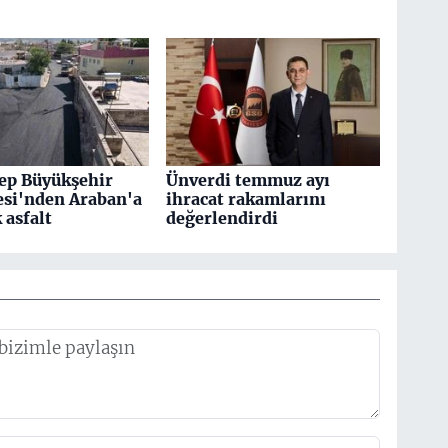
ep Büyükşehir
Ünverdi temmuz ayı
esi'nden Araban'a
ihracat rakamlarını
k asfalt
değerlendirdi