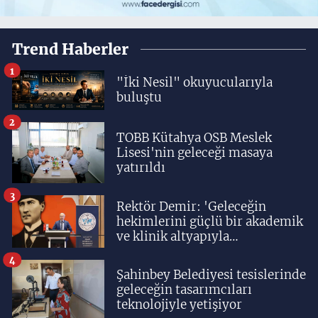
Trend Haberler
1
"İki Nesil" okuyucularıyla
buluştu
2
TOBB Kütahya OSB Meslek
Lisesi'nin geleceği masaya
yatırıldı
3
Rektör Demir: 'Geleceğin
hekimlerini güçlü bir akademik
ve klinik altyapıyla
yetiştiriyoruz'
4
Şahinbey Belediyesi tesislerinde
geleceğin tasarımcıları
teknolojiyle yetişiyor