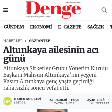
Nöbetçi Eczaneler
GÜNDEM
EKONOMİ
E-GAZETE
SAĞLIK
Hava Durumu
HABERLER
GAZIANTEP
Trafik Durumu
Altunkaya ailesinin acı
günü
Süper Lig Puan Durumu ve Fikstür
Altunkaya Şirketler Grubu Yönetim Kurulu
Tüm Manşetler
Başkanı Mahsun Altunkaya'nın yeğeni
Kasım Altunkaya genç yaşta geçirdiği
Son Dakika Haberleri
rahatsızlık soncu vefat etti.
Haber Arşivi
HABER MERKEZI
24.01.2026 - 17:50
25.01.2026 - 1
EDITÖR
YAYINLANMA
GÜNCELLEM