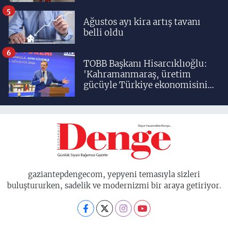
5
Ağustos ayı kira artış tavanı
belli oldu
6
TOBB Başkanı Hisarcıklıoğlu:
'Kahramanmaraş, üretim
gücüyle Türkiye ekonomisinin
lokomotif şehirlerinden
birisidir'
gaziantepdengecom, yepyeni temasıyla sizleri
buluştururken, sadelik ve modernizmi bir araya getiriyor.