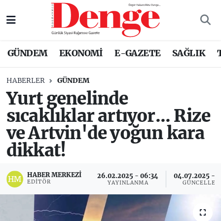
Nöbetçi Eczaneler
GÜNDEM
EKONOMİ
E-GAZETE
SAĞLIK
Hava Durumu
HABERLER
GÜNDEM
Trafik Durumu
Yurt genelinde
sıcaklıklar artıyor... Rize
Süper Lig Puan Durumu ve Fikstür
ve Artvin'de yoğun kara
Tüm Manşetler
dikkat!
Son Dakika Haberleri
HABER MERKEZI
26.02.2025 - 06:34
04.07.2025 - 0
EDITÖR
YAYINLANMA
GÜNCELLEM
Haber Arşivi