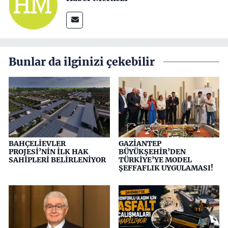
Bunlar da ilginizi çekebilir
BAHÇELİEVLER
GAZİANTEP
PROJESİ’NİN İLK HAK
BÜYÜKŞEHİR’DEN
SAHİPLERİ BELİRLENİYOR
TÜRKİYE’YE MODEL
ŞEFFAFLIK UYGULAMASI!