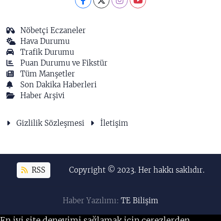
Nöbetçi Eczaneler
Hava Durumu
Trafik Durumu
Puan Durumu ve Fikstür
Tüm Manşetler
Son Dakika Haberleri
Haber Arşivi
Gizlilik Sözleşmesi
İletişim
RSS
Copyright © 2023. Her hakkı saklıdır.
Haber Yazılımı:
TE Bilişim
En iyi site deneyimi sağlamak için çerezlerden