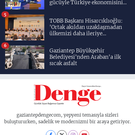
gücüyle Türkiye ekonomisinin
lokomotif şehirlerinden
birisidir'
5
TOBB Başkanı Hisarcıklıoğlu:
'Ortak akıldan uzaklaşmadan
ülkemizi daha ileriye
taşıyacağız'
6
Gaziantep Büyükşehir
Belediyesi'nden Araban'a ilk
sıcak asfalt
gaziantepdengecom, yepyeni temasıyla sizleri
buluştururken, sadelik ve modernizmi bir araya getiriyor.