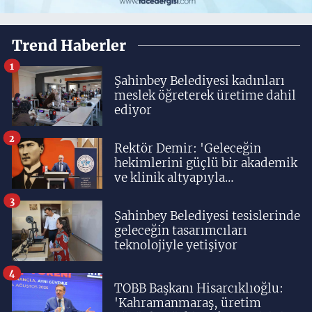
Trend Haberler
1
Şahinbey Belediyesi kadınları
meslek öğreterek üretime dahil
ediyor
2
Rektör Demir: 'Geleceğin
hekimlerini güçlü bir akademik
ve klinik altyapıyla
yetiştiriyoruz'
3
Şahinbey Belediyesi tesislerinde
geleceğin tasarımcıları
teknolojiyle yetişiyor
4
TOBB Başkanı Hisarcıklıoğlu:
'Kahramanmaraş, üretim