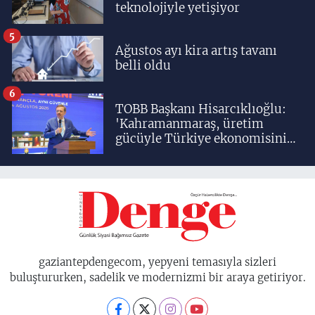
teknolojiyle yetişiyor
5
Ağustos ayı kira artış tavanı
belli oldu
6
TOBB Başkanı Hisarcıklıoğlu:
'Kahramanmaraş, üretim
gücüyle Türkiye ekonomisinin
lokomotif şehirlerinden
birisidir'
gaziantepdengecom, yepyeni temasıyla sizleri
buluştururken, sadelik ve modernizmi bir araya getiriyor.