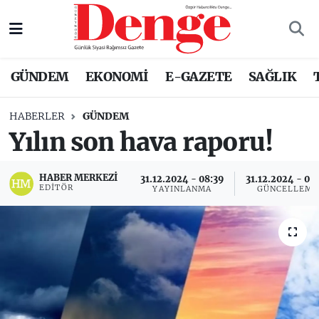
Nöbetçi Eczaneler
GÜNDEM
EKONOMİ
E-GAZETE
SAĞLIK
Hava Durumu
HABERLER
GÜNDEM
Trafik Durumu
Yılın son hava raporu!
Süper Lig Puan Durumu ve Fikstür
HABER MERKEZI
31.12.2024 - 08:39
31.12.2024 - 09
EDITÖR
YAYINLANMA
GÜNCELLEME
Tüm Manşetler
Son Dakika Haberleri
Haber Arşivi