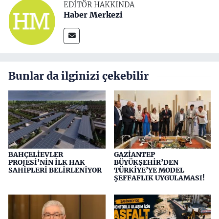
EDITÖR HAKKINDA
Haber Merkezi
Bunlar da ilginizi çekebilir
BAHÇELİEVLER
GAZİANTEP
PROJESİ’NİN İLK HAK
BÜYÜKŞEHİR’DEN
SAHİPLERİ BELİRLENİYOR
TÜRKİYE’YE MODEL
ŞEFFAFLIK UYGULAMASI!