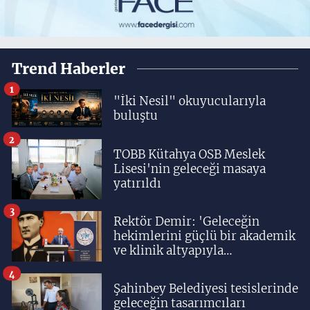
Trend Haberler
1
"İki Nesil" okuyucularıyla
buluştu
2
TOBB Kütahya OSB Meslek
Lisesi'nin geleceği masaya
yatırıldı
3
Rektör Demir: 'Geleceğin
hekimlerini güçlü bir akademik
ve klinik altyapıyla
yetiştiriyoruz'
4
Şahinbey Belediyesi tesislerinde
geleceğin tasarımcıları