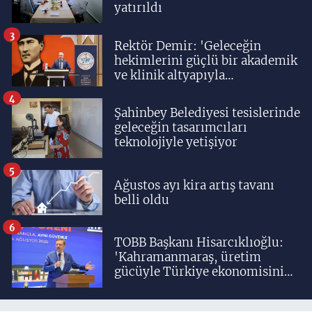
yatırıldı
3
Rektör Demir: 'Geleceğin
hekimlerini güçlü bir akademik
ve klinik altyapıyla
yetiştiriyoruz'
4
Şahinbey Belediyesi tesislerinde
geleceğin tasarımcıları
teknolojiyle yetişiyor
5
Ağustos ayı kira artış tavanı
belli oldu
6
TOBB Başkanı Hisarcıklıoğlu:
'Kahramanmaraş, üretim
gücüyle Türkiye ekonomisinin
lokomotif şehirlerinden
birisidir'