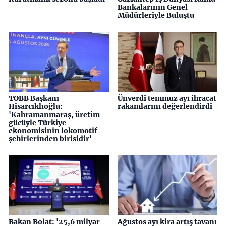
Bankalarının Genel
Müdürleriyle Buluştu
TOBB Başkanı
Ünverdi temmuz ayı ihracat
Hisarcıklıoğlu:
rakamlarını değerlendirdi
'Kahramanmaraş, üretim
gücüyle Türkiye
ekonomisinin lokomotif
şehirlerinden birisidir'
Bakan Bolat: '25,6 milyar
Ağustos ayı kira artış tavanı