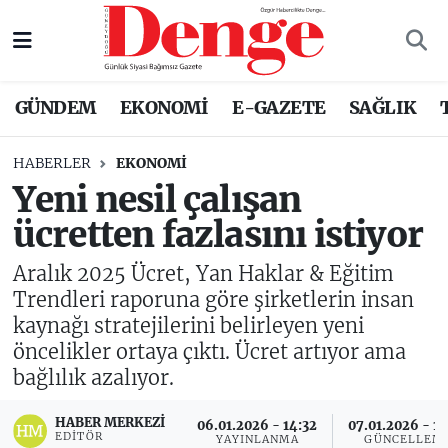
Nöbetçi Eczaneler
GÜNDEM
EKONOMİ
E-GAZETE
SAĞLIK
Hava Durumu
HABERLER
EKONOMİ
Trafik Durumu
Yeni nesil çalışan
ücretten fazlasını istiyor
Süper Lig Puan Durumu ve Fikstür
Aralık 2025 Ücret, Yan Haklar & Eğitim
Tüm Manşetler
Trendleri raporuna göre şirketlerin insan
kaynağı stratejilerini belirleyen yeni
Son Dakika Haberleri
öncelikler ortaya çıktı. Ücret artıyor ama
bağlılık azalıyor.
Haber Arşivi
HABER MERKEZI
06.01.2026 - 14:32
07.01.2026 - 13
EDITÖR
YAYINLANMA
GÜNCELLEM