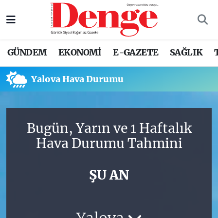
Nöbetçi Eczaneler
GÜNDEM
EKONOMİ
E-GAZETE
SAĞLIK
Hava Durumu
Yalova Hava Durumu
Trafik Durumu
Süper Lig Puan Durumu ve Fikstür
Bugün, Yarın ve 1 Haftalık
Tüm Manşetler
Hava Durumu Tahmini
Son Dakika Haberleri
ŞU AN
Haber Arşivi
Yalova