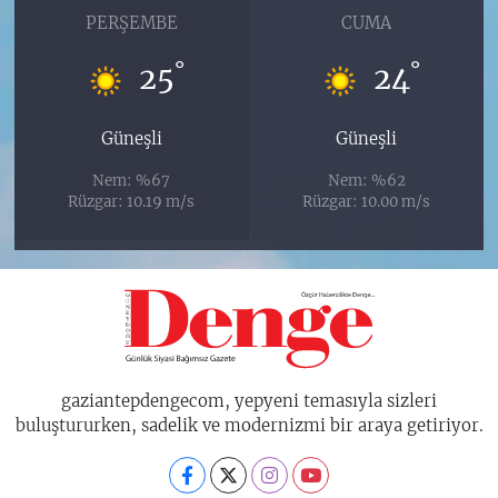
PERŞEMBE
CUMA
°
°
25
24
Güneşli
Güneşli
Nem: %67
Nem: %62
Rüzgar: 10.19 m/s
Rüzgar: 10.00 m/s
gaziantepdengecom, yepyeni temasıyla sizleri
buluştururken, sadelik ve modernizmi bir araya getiriyor.