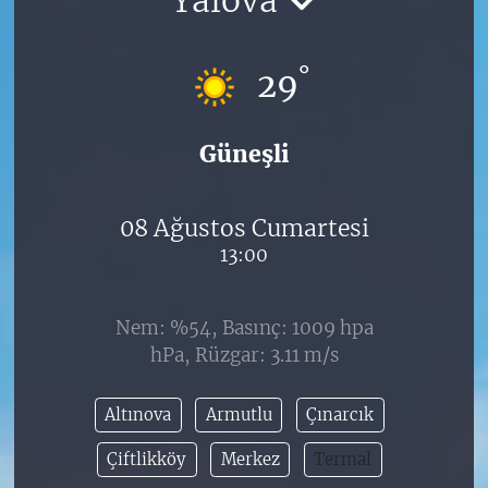
°
29
Güneşli
08 Ağustos Cumartesi
13:00
Nem: %54, Basınç: 1009 hpa
hPa, Rüzgar: 3.11 m/s
Altınova
Armutlu
Çınarcık
Çiftlikköy
Merkez
Termal