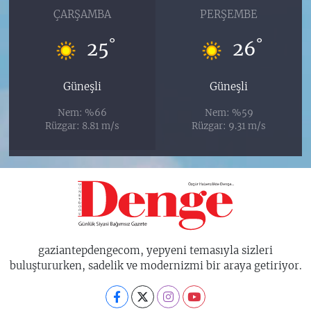
ÇARŞAMBA
PERŞEMBE
°
°
25
26
Güneşli
Güneşli
Nem: %66
Nem: %59
Rüzgar: 8.81 m/s
Rüzgar: 9.31 m/s
gaziantepdengecom, yepyeni temasıyla sizleri
buluştururken, sadelik ve modernizmi bir araya getiriyor.