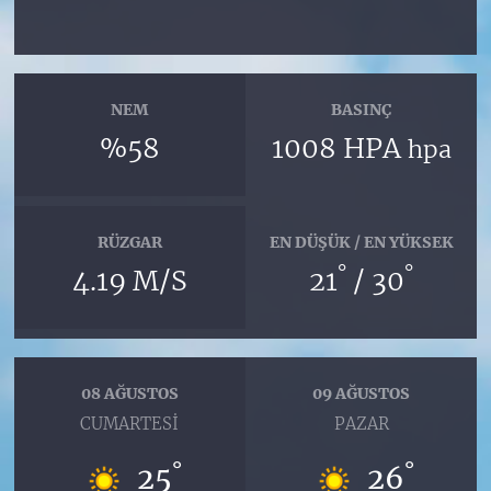
NEM
BASINÇ
%58
1008 HPA
hpa
RÜZGAR
EN DÜŞÜK / EN YÜKSEK
°
°
4.19 M/S
21
/ 30
08 AĞUSTOS
09 AĞUSTOS
CUMARTESI
PAZAR
°
°
25
26