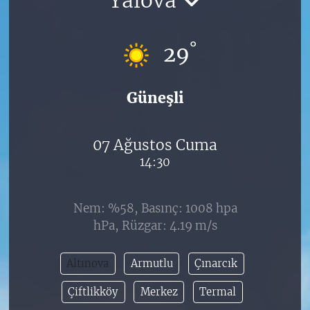
°
29
Güneşli
07 Ağustos Cuma
14:30
Nem: %58, Basınç: 1008 hpa
hPa, Rüzgar: 4.19 m/s
Altınova
Armutlu
Çınarcık
Çiftlikköy
Merkez
Termal