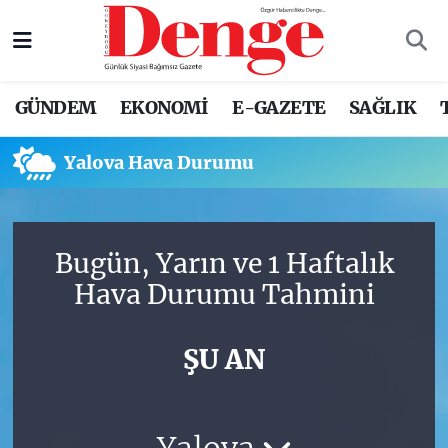
Nöbetçi Eczaneler
GÜNDEM
EKONOMİ
E-GAZETE
SAĞLIK
Hava Durumu
Yalova Hava Durumu
Trafik Durumu
Süper Lig Puan Durumu ve Fikstür
Bugün, Yarın ve 1 Haftalık
Tüm Manşetler
Hava Durumu Tahmini
Son Dakika Haberleri
ŞU AN
Haber Arşivi
Yalova