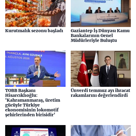
Kurutmalık sezonu başladı
Gaziantep İş Dünyası Kamu
Bankalarının Genel
Müdürleriyle Buluştu
TOBB Başkanı
Ünverdi temmuz ayı ihracat
Hisarcıklıoğlu:
rakamlarını değerlendirdi
'Kahramanmaraş, üretim
gücüyle Türkiye
ekonomisinin lokomotif
şehirlerinden birisidir'