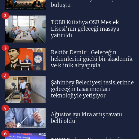
buluştu
2
TOBB Kütahya OSB Meslek
Lisesi'nin geleceği masaya
yatırıldı
3
Rektör Demir: 'Geleceğin
hekimlerini güçlü bir akademik
ve klinik altyapıyla
yetiştiriyoruz'
4
Şahinbey Belediyesi tesislerinde
geleceğin tasarımcıları
teknolojiyle yetişiyor
5
Ağustos ayı kira artış tavanı
belli oldu
6