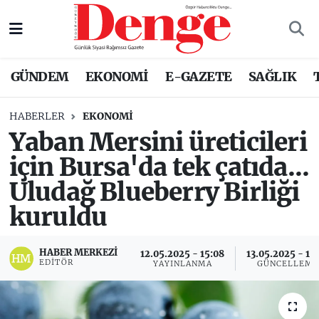
Nöbetçi Eczaneler
GÜNDEM
EKONOMİ
E-GAZETE
SAĞLIK
Hava Durumu
HABERLER
EKONOMİ
Trafik Durumu
Yaban Mersini üreticileri
için Bursa'da tek çatıda...
Süper Lig Puan Durumu ve Fikstür
Uludağ Blueberry Birliği
Tüm Manşetler
kuruldu
Son Dakika Haberleri
HABER MERKEZI
12.05.2025 - 15:08
13.05.2025 - 11
EDITÖR
YAYINLANMA
GÜNCELLEME
Haber Arşivi