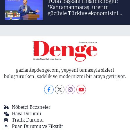
TOBB Başkanı Hisarcıklıoğlu:
'Kahramanmaraş, üretim
gücüyle Türkiye ekonomisinin
lokomotif şehirlerinden
birisidir'
gaziantepdengecom, yepyeni temasıyla sizleri
buluştururken, sadelik ve modernizmi bir araya getiriyor.
Nöbetçi Eczaneler
Hava Durumu
Trafik Durumu
Puan Durumu ve Fikstür