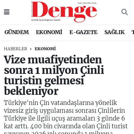
Nöbetçi Eczaneler
GÜNDEM
EKONOMİ
E-GAZETE
SAĞLIK
Hava Durumu
HABERLER
EKONOMİ
Trafik Durumu
Vize muafiyetinden
sonra 1 milyon Çinli
Süper Lig Puan Durumu ve Fikstür
turistin gelmesi
Tüm Manşetler
bekleniyor
Son Dakika Haberleri
Türkiye'nin Çin vatandaşlarına yönelik
vizesiz giriş uygulaması sonrası Çinlilerin
Haber Arşivi
Türkiye ile ilgili uçuş aramaları 3 günde 6
kat arttı. 400 bin civarında olan Çinli turist
sayısının 2026 yılı sonunda 1 milyona