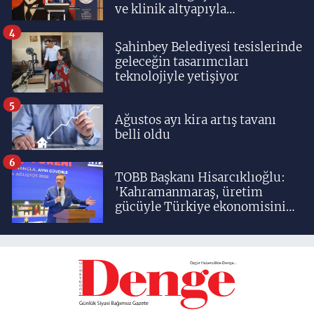
ve klinik altyapıyla
yetiştiriyoruz'
4
Şahinbey Belediyesi tesislerinde
geleceğin tasarımcıları
teknolojiyle yetişiyor
5
Ağustos ayı kira artış tavanı
belli oldu
6
TOBB Başkanı Hisarcıklıoğlu:
'Kahramanmaraş, üretim
gücüyle Türkiye ekonomisinin
lokomotif şehirlerinden
birisidir'