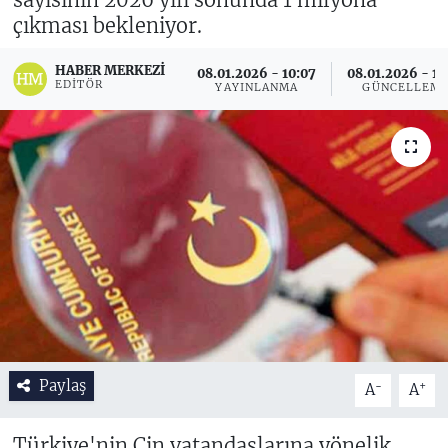
çıkması bekleniyor.
HABER MERKEZI
08.01.2026 - 10:07
08.01.2026 - 11
EDITÖR
YAYINLANMA
GÜNCELLEM
Paylaş
-
+
A
A
Türkiye'nin Çin vatandaşlarına yönelik