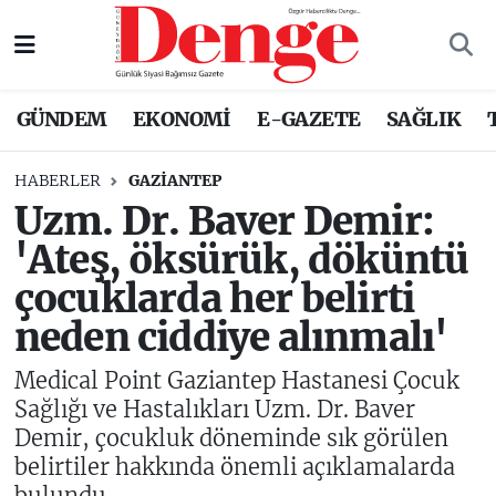
Nöbetçi Eczaneler
GÜNDEM
EKONOMİ
E-GAZETE
SAĞLIK
Hava Durumu
HABERLER
GAZIANTEP
Trafik Durumu
Uzm. Dr. Baver Demir:
'Ateş, öksürük, döküntü
Süper Lig Puan Durumu ve Fikstür
çocuklarda her belirti
Tüm Manşetler
neden ciddiye alınmalı'
Son Dakika Haberleri
Medical Point Gaziantep Hastanesi Çocuk
Sağlığı ve Hastalıkları Uzm. Dr. Baver
Haber Arşivi
Demir, çocukluk döneminde sık görülen
belirtiler hakkında önemli açıklamalarda
bulundu.