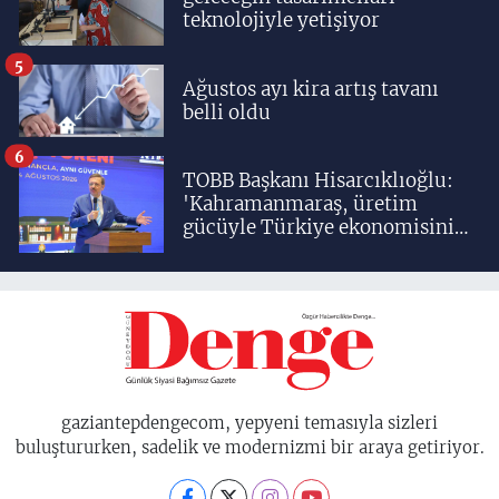
teknolojiyle yetişiyor
5
Ağustos ayı kira artış tavanı
belli oldu
6
TOBB Başkanı Hisarcıklıoğlu:
'Kahramanmaraş, üretim
gücüyle Türkiye ekonomisinin
lokomotif şehirlerinden
birisidir'
gaziantepdengecom, yepyeni temasıyla sizleri
buluştururken, sadelik ve modernizmi bir araya getiriyor.