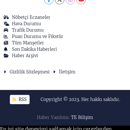
Nöbetçi Eczaneler
Hava Durumu
Trafik Durumu
Puan Durumu ve Fikstür
Tüm Manşetler
Son Dakika Haberleri
Haber Arşivi
Gizlilik Sözleşmesi
İletişim
RSS
Copyright © 2023. Her hakkı saklıdır.
Haber Yazılımı:
TE Bilişim
En iyi site deneyimi sağlamak için çerezlerden