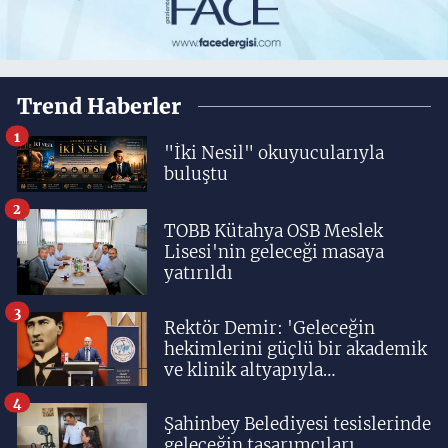
Trend Haberler
1
"İki Nesil" okuyucularıyla
buluştu
2
TOBB Kütahya OSB Meslek
Lisesi'nin geleceği masaya
yatırıldı
3
Rektör Demir: 'Geleceğin
hekimlerini güçlü bir akademik
ve klinik altyapıyla
yetiştiriyoruz'
4
Şahinbey Belediyesi tesislerinde
geleceğin tasarımcıları