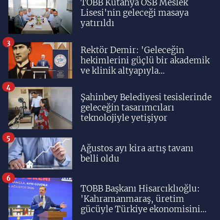
TOBB Kütahya OSB Meslek
Lisesi'nin geleceği masaya
yatırıldı
3
Rektör Demir: 'Geleceğin
hekimlerini güçlü bir akademik
ve klinik altyapıyla
yetiştiriyoruz'
4
Şahinbey Belediyesi tesislerinde
geleceğin tasarımcıları
teknolojiyle yetişiyor
5
Ağustos ayı kira artış tavanı
belli oldu
6
TOBB Başkanı Hisarcıklıoğlu:
'Kahramanmaraş, üretim
gücüyle Türkiye ekonomisinin
lokomotif şehirlerinden