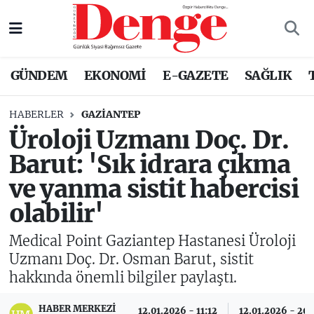
Nöbetçi Eczaneler
GÜNDEM
EKONOMİ
E-GAZETE
SAĞLIK
Hava Durumu
HABERLER
GAZIANTEP
Trafik Durumu
Üroloji Uzmanı Doç. Dr.
Barut: 'Sık idrara çıkma
Süper Lig Puan Durumu ve Fikstür
ve yanma sistit habercisi
Tüm Manşetler
olabilir'
Son Dakika Haberleri
Medical Point Gaziantep Hastanesi Üroloji
Uzmanı Doç. Dr. Osman Barut, sistit
Haber Arşivi
hakkında önemli bilgiler paylaştı.
HABER MERKEZI
12.01.2026 - 11:12
12.01.2026 - 20: