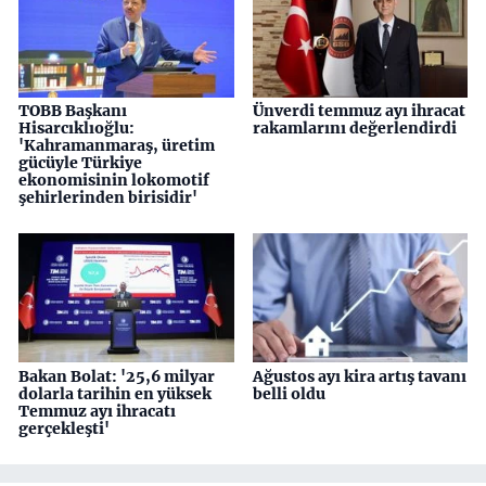
TOBB Başkanı
Ünverdi temmuz ayı ihracat
Hisarcıklıoğlu:
rakamlarını değerlendirdi
'Kahramanmaraş, üretim
gücüyle Türkiye
ekonomisinin lokomotif
şehirlerinden birisidir'
Bakan Bolat: '25,6 milyar
Ağustos ayı kira artış tavanı
dolarla tarihin en yüksek
belli oldu
Temmuz ayı ihracatı
gerçekleşti'