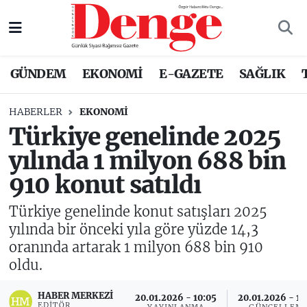
Nöbetçi Eczaneler
GÜNDEM
EKONOMİ
E-GAZETE
SAĞLIK
Hava Durumu
HABERLER
EKONOMİ
Trafik Durumu
Türkiye genelinde 2025
yılında 1 milyon 688 bin
Süper Lig Puan Durumu ve Fikstür
910 konut satıldı
Tüm Manşetler
Türkiye genelinde konut satışları 2025
Son Dakika Haberleri
yılında bir önceki yıla göre yüzde 14,3
oranında artarak 1 milyon 688 bin 910
Haber Arşivi
oldu.
HABER MERKEZI
20.01.2026 - 10:05
20.01.2026 - 17
EDITÖR