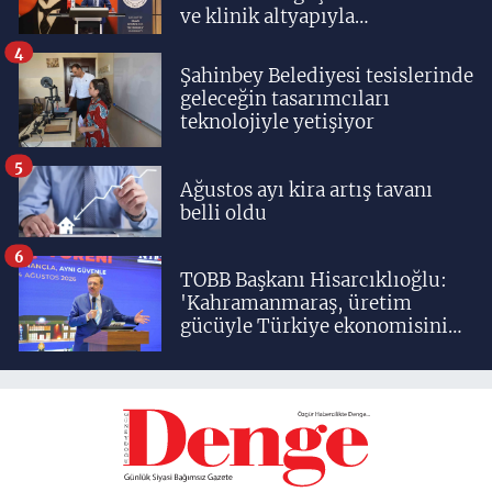
ve klinik altyapıyla
yetiştiriyoruz'
4
Şahinbey Belediyesi tesislerinde
geleceğin tasarımcıları
teknolojiyle yetişiyor
5
Ağustos ayı kira artış tavanı
belli oldu
6
TOBB Başkanı Hisarcıklıoğlu:
'Kahramanmaraş, üretim
gücüyle Türkiye ekonomisinin
lokomotif şehirlerinden
birisidir'