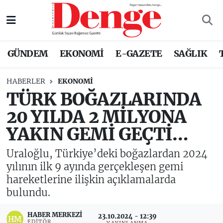
Nöbetçi Eczaneler
GÜNDEM
EKONOMİ
E-GAZETE
SAĞLIK
Hava Durumu
HABERLER
EKONOMİ
Trafik Durumu
TÜRK BOĞAZLARINDA
20 YILDA 2 MİLYONA
Süper Lig Puan Durumu ve Fikstür
YAKIN GEMİ GEÇTİ…
Tüm Manşetler
Uraloğlu, Türkiye’deki boğazlardan 2024
Son Dakika Haberleri
yılının ilk 9 ayında gerçekleşen gemi
hareketlerine ilişkin açıklamalarda
Haber Arşivi
bulundu.
HABER MERKEZI
23.10.2024 - 12:39
EDITÖR