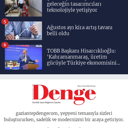
geleceğin tasarımcıları
teknolojiyle yetişiyor
5
Ağustos ayı kira artış tavanı
belli oldu
6
TOBB Başkanı Hisarcıklıoğlu:
'Kahramanmaraş, üretim
gücüyle Türkiye ekonomisinin
lokomotif şehirlerinden
birisidir'
gaziantepdengecom, yepyeni temasıyla sizleri
buluştururken, sadelik ve modernizmi bir araya getiriyor.