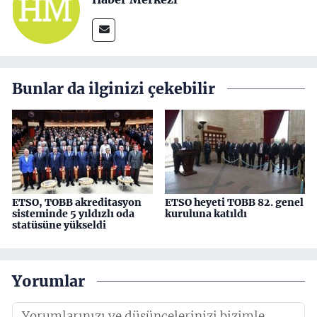
Bunlar da ilginizi çekebilir
ETSO, TOBB akreditasyon
ETSO heyeti TOBB 82. genel
sisteminde 5 yıldızlı oda
kuruluna katıldı
statüsüne yükseldi
Yorumlar