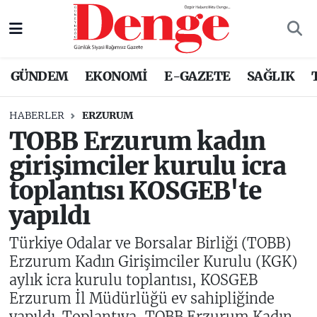
Nöbetçi Eczaneler
GÜNDEM
EKONOMİ
E-GAZETE
SAĞLIK
Hava Durumu
HABERLER
ERZURUM
Trafik Durumu
TOBB Erzurum kadın
girişimciler kurulu icra
Süper Lig Puan Durumu ve Fikstür
toplantısı KOSGEB'te
Tüm Manşetler
yapıldı
Son Dakika Haberleri
Türkiye Odalar ve Borsalar Birliği (TOBB)
Erzurum Kadın Girişimciler Kurulu (KGK)
Haber Arşivi
aylık icra kurulu toplantısı, KOSGEB
Erzurum İl Müdürlüğü ev sahipliğinde
yapıldı. Toplantıya, TOBB Erzurum Kadın