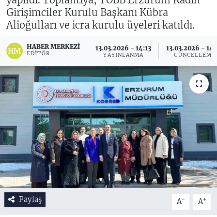
Girişimciler Kurulu Başkanı Kübra
Alioğulları ve icra kurulu üyeleri katıldı.
HABER MERKEZI
13.03.2026 - 14:13
13.03.2026 - 14
EDITÖR
YAYINLANMA
GÜNCELLEME
Paylaş
-
+
A
A