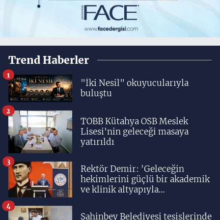
Trend Haberler
1
"İki Nesil" okuyucularıyla
buluştu
2
TOBB Kütahya OSB Meslek
Lisesi'nin geleceği masaya
yatırıldı
3
Rektör Demir: 'Geleceğin
hekimlerini güçlü bir akademik
ve klinik altyapıyla
yetiştiriyoruz'
4
Şahinbey Belediyesi tesislerinde