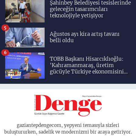
Şahinbey Belediyesi tesislerinde
geleceğin tasarımcıları
teknolojiyle yetişiyor
5
Ağustos ayı kira artış tavanı
belli oldu
6
TOBB Başkanı Hisarcıklıoğlu:
'Kahramanmaraş, üretim
gücüyle Türkiye ekonomisinin
lokomotif şehirlerinden
birisidir'
gaziantepdengecom, yepyeni temasıyla sizleri
buluştururken, sadelik ve modernizmi bir araya getiriyor.