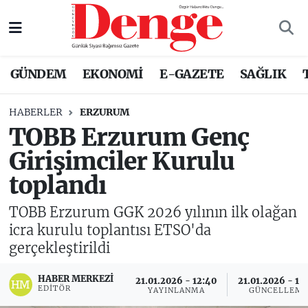
Nöbetçi Eczaneler
GÜNDEM
EKONOMİ
E-GAZETE
SAĞLIK
Hava Durumu
HABERLER
ERZURUM
Trafik Durumu
TOBB Erzurum Genç
Girişimciler Kurulu
Süper Lig Puan Durumu ve Fikstür
toplandı
Tüm Manşetler
TOBB Erzurum GGK 2026 yılının ilk olağan
Son Dakika Haberleri
icra kurulu toplantısı ETSO'da
gerçekleştirildi
Haber Arşivi
HABER MERKEZI
21.01.2026 - 12:40
21.01.2026 - 12
EDITÖR
YAYINLANMA
GÜNCELLEM