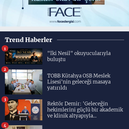
Trend Haberler
1
"İki Nesil" okuyucularıyla
buluştu
2
TOBB Kütahya OSB Meslek
Lisesi'nin geleceği masaya
yatırıldı
3
Rektör Demir: 'Geleceğin
hekimlerini güçlü bir akademik
ve klinik altyapıyla
yetiştiriyoruz'
4