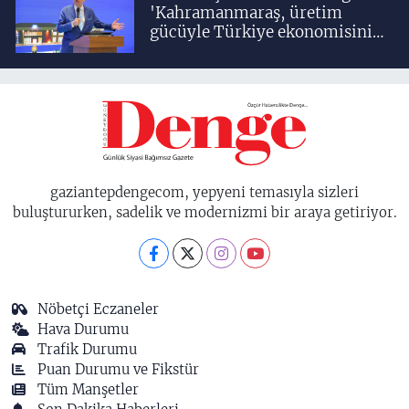
'Kahramanmaraş, üretim
gücüyle Türkiye ekonomisinin
lokomotif şehirlerinden
birisidir'
gaziantepdengecom, yepyeni temasıyla sizleri
buluştururken, sadelik ve modernizmi bir araya getiriyor.
Nöbetçi Eczaneler
Hava Durumu
Trafik Durumu
Puan Durumu ve Fikstür
Tüm Manşetler