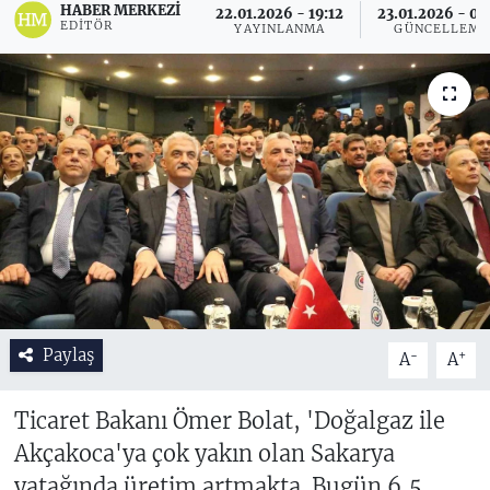
HABER MERKEZI
22.01.2026 - 19:12
23.01.2026 - 09
EDITÖR
YAYINLANMA
GÜNCELLEME
Paylaş
-
+
A
A
Ticaret Bakanı Ömer Bolat, 'Doğalgaz ile
Akçakoca'ya çok yakın olan Sakarya
yatağında üretim artmakta. Bugün 6,5