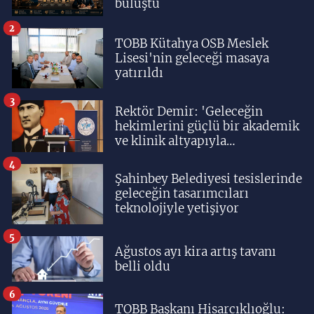
buluştu
2
TOBB Kütahya OSB Meslek
Lisesi'nin geleceği masaya
yatırıldı
3
Rektör Demir: 'Geleceğin
hekimlerini güçlü bir akademik
ve klinik altyapıyla
yetiştiriyoruz'
4
Şahinbey Belediyesi tesislerinde
geleceğin tasarımcıları
teknolojiyle yetişiyor
5
Ağustos ayı kira artış tavanı
belli oldu
6
TOBB Başkanı Hisarcıklıoğlu: