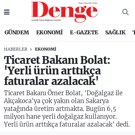
Nöbetçi Eczaneler
GÜNDEM
EKONOMİ
E-GAZETE
SAĞLIK
Hava Durumu
HABERLER
EKONOMİ
Trafik Durumu
Ticaret Bakanı Bolat:
'Yerli ürün arttıkça
Süper Lig Puan Durumu ve Fikstür
faturalar azalacak'
Tüm Manşetler
Ticaret Bakanı Ömer Bolat, 'Doğalgaz ile
Son Dakika Haberleri
Akçakoca'ya çok yakın olan Sakarya
yatağında üretim artmakta. Bugün 6,5
Haber Arşivi
milyon hane yerli doğalgaz kullanıyor.
Yerli ürün arttıkça faturalar azalacak' dedi.