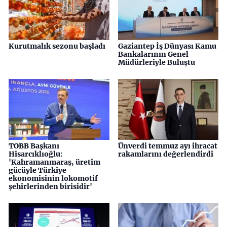
Kurutmalık sezonu başladı
Gaziantep İş Dünyası Kamu
Bankalarının Genel
Müdürleriyle Buluştu
TOBB Başkanı
Ünverdi temmuz ayı ihracat
Hisarcıklıoğlu:
rakamlarını değerlendirdi
'Kahramanmaraş, üretim
gücüyle Türkiye
ekonomisinin lokomotif
şehirlerinden birisidir'