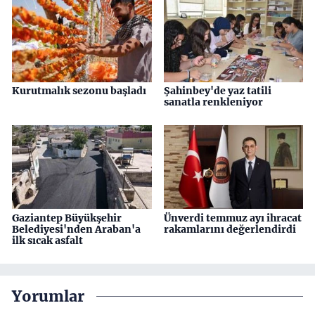
Kurutmalık sezonu başladı
Şahinbey'de yaz tatili
sanatla renkleniyor
Gaziantep Büyükşehir
Ünverdi temmuz ayı ihracat
Belediyesi'nden Araban'a
rakamlarını değerlendirdi
ilk sıcak asfalt
Yorumlar