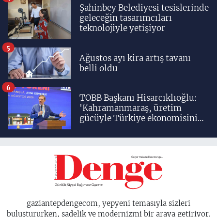
Şahinbey Belediyesi tesislerinde
geleceğin tasarımcıları
teknolojiyle yetişiyor
5
Ağustos ayı kira artış tavanı
belli oldu
6
TOBB Başkanı Hisarcıklıoğlu:
'Kahramanmaraş, üretim
gücüyle Türkiye ekonomisinin
lokomotif şehirlerinden
birisidir'
gaziantepdengecom, yepyeni temasıyla sizleri
buluştururken, sadelik ve modernizmi bir araya getiriyor.