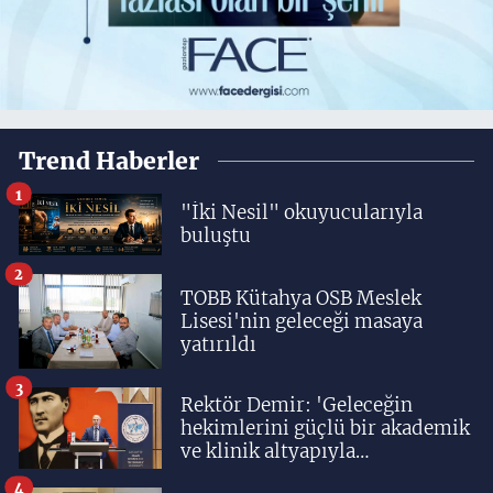
Trend Haberler
1
"İki Nesil" okuyucularıyla
buluştu
2
TOBB Kütahya OSB Meslek
Lisesi'nin geleceği masaya
yatırıldı
3
Rektör Demir: 'Geleceğin
hekimlerini güçlü bir akademik
ve klinik altyapıyla
yetiştiriyoruz'
4