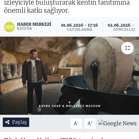
izleyiciyle buluşturarak kentin tanıtımına
önemli katkı sağlıyor.
HABER MERKEZI
01.06.2026 - 17:16
02.06.2026 - 1
EDITÖR
YAYINLANMA
GÜNCELLEM
Paylaş
-
+
A
A