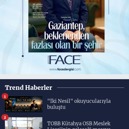
Trend Haberler
1
"İki Nesil" okuyucularıyla
buluştu
2
TOBB Kütahya OSB Meslek