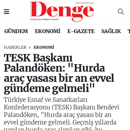
Nöbetçi Eczaneler
GÜNDEM
EKONOMİ
E-GAZETE
SAĞLIK
Hava Durumu
HABERLER
EKONOMİ
Trafik Durumu
TESK Başkanı
Palandöken: "Hurda
Süper Lig Puan Durumu ve Fikstür
araç yasası bir an evvel
Tüm Manşetler
gündeme gelmeli"
Son Dakika Haberleri
Türkiye Esnaf ve Sanatkarları
Konfederasyonu (TESK) Başkanı Bendevi
Haber Arşivi
Palandöken, "Hurda araç yasası bir an
evvel gündeme gelmeli. Geçmiş yıllarda
yapılan hurda araç alımları gibi, bu