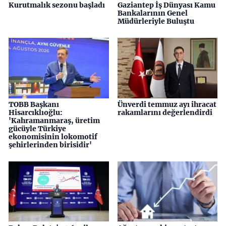
Kurutmalık sezonu başladı
Gaziantep İş Dünyası Kamu
Bankalarının Genel
Müdürleriyle Buluştu
TOBB Başkanı
Ünverdi temmuz ayı ihracat
Hisarcıklıoğlu:
rakamlarını değerlendirdi
'Kahramanmaraş, üretim
gücüyle Türkiye
ekonomisinin lokomotif
şehirlerinden birisidir'