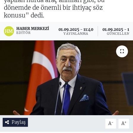
dönemde de önemli bir ihtiyaç söz
konusu" dedi.
HABER MERKEZI
01.09.2025 - 11:40
01.09.2025 - 12
EDITÖR
YAYINLANMA
GÜNCELLEME
Paylaş
-
+
A
A