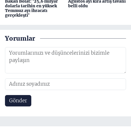
Bakan Bolat: '25,6 milyar
Ağustos ayı kira artış tavanı
dolarla tarihin en yüksek
belli oldu
Temmuz ayı ihracatı
gerçekleşti'
Yorumlar
Gönder