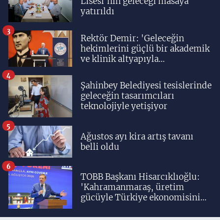
Lisesi'nin geleceği masaya
yatırıldı
3
Rektör Demir: 'Geleceğin
hekimlerini güçlü bir akademik
ve klinik altyapıyla
yetiştiriyoruz'
4
Şahinbey Belediyesi tesislerinde
geleceğin tasarımcıları
teknolojiyle yetişiyor
5
Ağustos ayı kira artış tavanı
belli oldu
6
TOBB Başkanı Hisarcıklıoğlu:
'Kahramanmaraş, üretim
gücüyle Türkiye ekonomisinin
lokomotif şehirlerinden
birisidir'