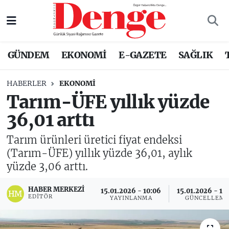
Nöbetçi Eczaneler
GÜNDEM
EKONOMİ
E-GAZETE
SAĞLIK
Hava Durumu
HABERLER
EKONOMİ
Trafik Durumu
Tarım-ÜFE yıllık yüzde
36,01 arttı
Süper Lig Puan Durumu ve Fikstür
Tarım ürünleri üretici fiyat endeksi
Tüm Manşetler
(Tarım-ÜFE) yıllık yüzde 36,01, aylık
yüzde 3,06 arttı.
Son Dakika Haberleri
HABER MERKEZI
15.01.2026 - 10:06
15.01.2026 - 17
Haber Arşivi
EDITÖR
YAYINLANMA
GÜNCELLEM