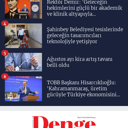
Rektör Demir: 'Geleceğin
hekimlerini güçlü bir akademik
ve klinik altyapıyla
yetiştiriyoruz'
4
Şahinbey Belediyesi tesislerinde
geleceğin tasarımcıları
teknolojiyle yetişiyor
5
Ağustos ayı kira artış tavanı
belli oldu
6
TOBB Başkanı Hisarcıklıoğlu:
'Kahramanmaraş, üretim
gücüyle Türkiye ekonomisinin
lokomotif şehirlerinden
birisidir'