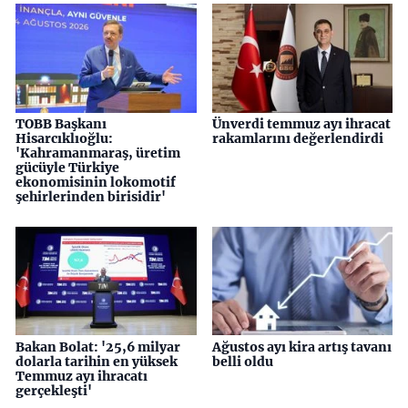
TOBB Başkanı
Ünverdi temmuz ayı ihracat
Hisarcıklıoğlu:
rakamlarını değerlendirdi
'Kahramanmaraş, üretim
gücüyle Türkiye
ekonomisinin lokomotif
şehirlerinden birisidir'
Bakan Bolat: '25,6 milyar
Ağustos ayı kira artış tavanı
dolarla tarihin en yüksek
belli oldu
Temmuz ayı ihracatı
gerçekleşti'