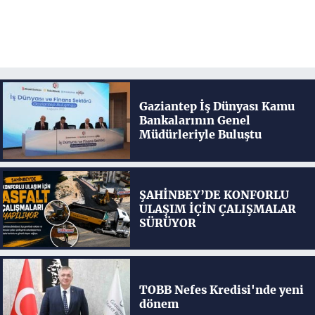
Gaziantep İş Dünyası Kamu
Bankalarının Genel
Müdürleriyle Buluştu
ŞAHİNBEY’DE KONFORLU
ULAŞIM İÇİN ÇALIŞMALAR
SÜRÜYOR
TOBB Nefes Kredisi'nde yeni
dönem