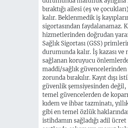
durumunda malullük aylığına h
bıraktığı ailesi (eş ve çocukla
kalır. Beklenmedik iş kayıpları
sigortasından faydalanamaz. Ken
hizmetlerinden doğrudan yarar
Sağlık Sigortası (GSS) primle
durumunda kalır. İş kazası ve m
sağlanan koruyucu önlemlerd
maddi/sağlık güvencelerinden u
zorunda bırakılır. Kayıt dışı is
güvenlik şemsiyesinden değil,
temel güvencelerden de koparm
kıdem ve ihbar tazminatı, yıllık 
gibi en temel özlük haklarında
istihdamın sağladığı adil ücret