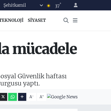
°
Şehitkamil
37
TEKNOLOJİ
SİYASET
la mücadele
syal Güvenlik haftası
vurgusu yaptı.
-
+
A
A