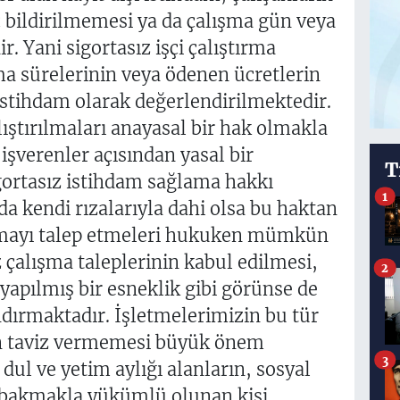
bildirilmemesi ya da çalışma gün veya
r. Yani sigortasız işçi çalıştırma
a sürelerinin veya ödenen ücretlerin
ı istihdam olarak değerlendirilmektedir.
alıştırılmaları anayasal bir hak olmakla
işverenler açısından yasal bir
T
gortasız istihdam sağlama hakkı
1
da kendi rızalarıyla dahi olsa bu haktan
ışmayı talep etmeleri hukuken mümkün
z çalışma taleplerinin kabul edilmesi,
2
 yapılmış bir esneklik gibi görünse de
ındırmaktadır. İşletmelerimizin bu tür
an taviz vermemesi büyük önem
3
 dul ve yetim aylığı alanların, sosyal
a bakmakla yükümlü olunan kişi