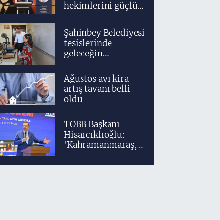
hekimlerini güçlü
bir akademik ve
klinik altyapıyla
Şahinbey Belediyesi
yetiştiriyoruz'
tesislerinde
geleceğin
tasarımcıları
teknolojiyle
Ağustos ayı kira
yetişiyor
artış tavanı belli
oldu
TOBB Başkanı
Hisarcıklıoğlu:
'Kahramanmaraş,
üretim gücüyle
Türkiye
ekonomisinin
lokomotif
şehirlerinden
birisidir'