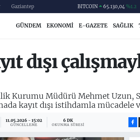
BITCOIN
65.130,04
%1.2
r
Gaziantep
DOLAR
47,7069
%0.17
GÜNDEM
EKONOMİ
E-GAZETE
SAĞLIK
EURO
55,0265
%0.01
STERLİN
64,1897
%0.02
GRAM ALTIN
6618.49
%2.12
ıt dışı çalışmay
BİST100
13.887
%64
nlik Kurumu Müdürü Mehmet Uzun, So
amada kayıt dışı istihdamla mücadele 
11.05.2026 - 15:02
6 DK
GÜNCELLEME
OKUNMA SÜRESI