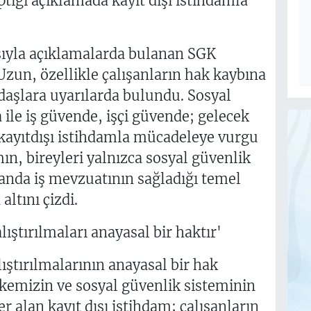
ptığı açıklamada kayıt dışı istihdamla
sıyla açıklamalarda bulanan SGK
un, özellikle çalışanların hak kaybına
şlara uyarılarda bulundu. Sosyal
le iş güvende, işçi güvende; gelecek
 kayıtdışı istihdamla mücadeleye vurgu
ın, bireyleri yalnızca sosyal güvenlik
anda iş mevzuatının sağladığı temel
ltını çizdi.
lıştırılmaları anayasal bir haktır'
lıştırılmalarının anayasal bir hak
kemizin ve sosyal güvenlik sisteminin
r alan kayıt dışı istihdam; çalışanların