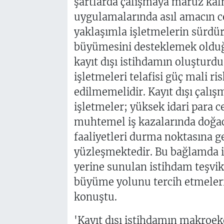
şartlarda çalışmaya maruz kal
uygulamalarında asıl amacın ce
yaklaşımla işletmelerin sürdür
büyümesini desteklemek olduğu
kayıt dışı istihdamın oluşturdu
işletmeleri telafisi güç mali ri
edilmemelidir. Kayıt dışı çalış
işletmeler; yüksek idari para ce
muhtemel iş kazalarında doğaca
faaliyetleri durma noktasına ge
yüzleşmektedir. Bu bağlamda i
yerine sunulan istihdam teşvik
büyüme yolunu tercih etmeler
konuştu.
'Kayıt dışı istihdamın makroe