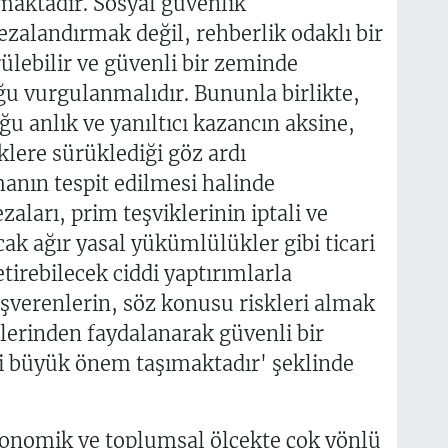
maktadır. Sosyal güvenlik
zalandırmak değil, rehberlik odaklı bir
ülebilir ve güvenli bir zeminde
 vurgulanmalıdır. Bununla birlikte,
ğu anlık ve yanıltıcı kazancın aksine,
sklere sürüklediği göz ardı
manın tespit edilmesi halinde
zaları, prim teşviklerinin iptali ve
k ağır yasal yükümlülükler gibi ticari
tirebilecek ciddi yaptırımlarla
şverenlerin, söz konusu riskleri almak
lerinden faydalanarak güvenli bir
i büyük önem taşımaktadır' şeklinde
konomik ve toplumsal ölçekte çok yönlü