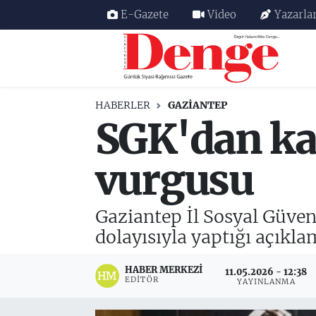
E-Gazete
Video
Yazarla
Nöbetçi Eczaneler
Hava Durumu
HABERLER
GAZIANTEP
SGK'dan kay
Trafik Durumu
Süper Lig Puan Durumu ve Fikstür
vurgusu
Tüm Manşetler
Gaziantep İl Sosyal Güve
Son Dakika Haberleri
dolayısıyla yaptığı açıkl
Haber Arşivi
HABER MERKEZI
11.05.2026 - 12:38
EDITÖR
YAYINLANMA