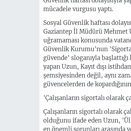
Güvenlik haftası dolayısıyla ya
mücadele vurgusu yaptı.
Sosyal Güvenlik haftası dolayı
Gaziantep İl Müdürü Mehmet Uz
uğramaması konusunda vatanda
Güvenlik Kurumu'nun 'Sigorta i
güvende' sloganıyla başlattığı
yapan Uzun, Kayıt dışı istihdam
şemsiyesinden değil, aynı zam
güvencelerden de kopardığının a
'Çalışanların sigortalı olarak ça
Çalışanların sigortalı olarak ça
olduğunu ifade eden Uzun, 'Ül
en önemli sorunları arasında ye