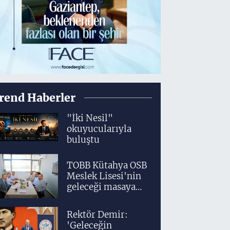
rend Haberler
"İki Nesil"
okuyucularıyla
buluştu
TOBB Kütahya OSB
Meslek Lisesi'nin
geleceği masaya
yatırıldı
Rektör Demir:
'Geleceğin