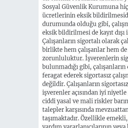
Sosyal Güvenlik Kurumuna hiç 
ücretlerinin eksik bildirilmesidi
durumunda olduğu gibi, çalışm
eksik bildirilmesi de kayıt dış
Çalışanların sigortalı olarak ç
birlikte hem çalışanlar hem de 
zorunluluktur. İşverenlerin si
bulunmadığı gibi, çalışanların 
feragat ederek sigortasız çal
değildir. Çalışanların sigortası
işverenler açısından iyi niyetle
ciddi yasal ve mali riskler bar
talepler karşısında mevzuatt
taşımaktadır. Özellikle emekli,
yardım yararlanıcılarının vey