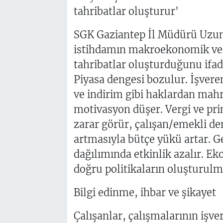
tahribatlar oluşturur'
SGK Gaziantep İl Müdürü Uzun, 
istihdamın makroekonomik ve 
tahribatlar oluşturduğunu ifad
Piyasa dengesi bozulur. İşvere
ve indirim gibi haklardan mahr
motivasyon düşer. Vergi ve pri
zarar görür, çalışan/emekli de
artmasıyla bütçe yükü artar. Ge
dağılımında etkinlik azalır. Ek
doğru politikaların oluşturulmas
Bilgi edinme, ihbar ve şikayet
Çalışanlar, çalışmalarının işve