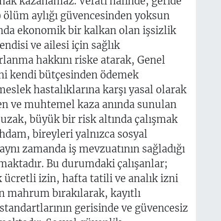
ak kazanamaz. Vefatı hâlinde, geride
rı) ölüm aylığı güvencesinden yoksun
nda ekonomik bir kalkan olan işsizlik
disi ve ailesi için sağlık
lanma hakkını riske atarak, Genel
rini kendi bütçesinden ödemek
eslek hastalıklarına karşı yasal olarak
en ve muhtemel kaza anında sunulan
zak, büyük bir risk altında çalışmak
tihdam, bireyleri yalnızca sosyal
 aynı zamanda iş mevzuatının sağladığı
aktadır. Bu durumdaki çalışanlar;
ücretli izin, hafta tatili ve analık izni
n mahrum bırakılarak, kayıtlı
 standartlarının gerisinde ve güvencesiz