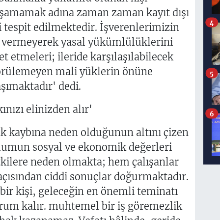
yaşamamak adına zaman zaman kayıt dışı
4
 tespit edilmektedir. İşverenlerimizin
iz vermeyerek yasal yükümlülüklerini
t etmeleri; ileride karşılaşılabilecek
görülemeyen mali yüklerin önüne
5
şımaktadır' dedi.
ınızı elinizden alır'
6
hak kaybına neden olduğunun altını çizen
plumun sosyal ve ekonomik değerleri
kilere neden olmakta; hem çalışanlar
açısından ciddi sonuçlar doğurmaktadır.
bir kişi, geleceğin en önemli teminatı
um kalır. muhtemel bir iş göremezlik