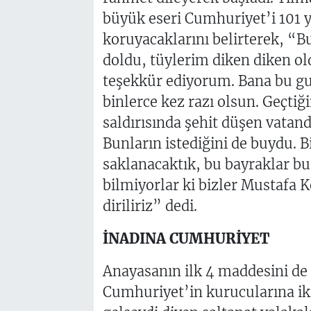
büyük eseri Cumhuriyet’i 101 yı
koruyacaklarını belirterek, “
doldu, tüylerim diken diken ol
teşekkür ediyorum. Bana bu gur
binlerce kez razı olsun. Geçti
saldırısında şehit düşen vatan
Bunların istediğini de buydu. B
saklanacaktık, bu bayraklar 
bilmiyorlar ki bizler Mustafa K
diriliriz” dedi.
İNADINA CUMHURİYET
Anayasanın ilk 4 maddesini de
Cumhuriyet’in kurucularına iki