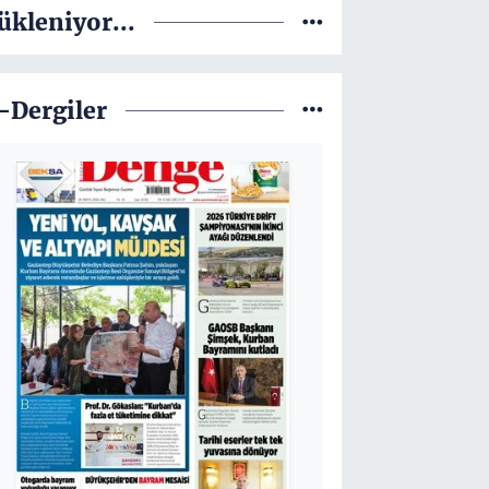
ükleniyor...
-Dergiler