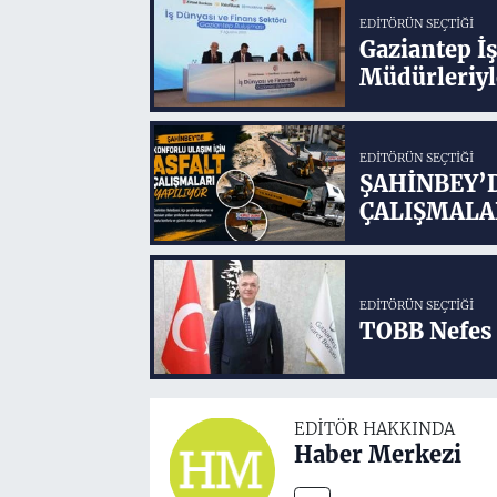
EDITÖRÜN SEÇTIĞI
Gaziantep İ
Müdürleriyl
EDITÖRÜN SEÇTIĞI
ŞAHİNBEY’
ÇALIŞMALA
EDITÖRÜN SEÇTIĞI
TOBB Nefes 
EDITÖR HAKKINDA
Haber Merkezi