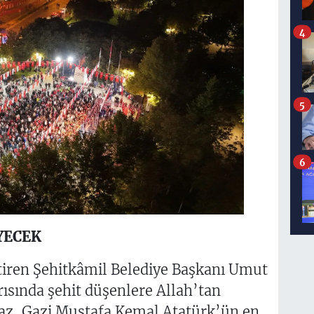
4
5
6
YECEK
iren Şehitkâmil Belediye Başkanı Umut
rısında şehit düşenlere Allah’tan
maz, Gazi Mustafa Kemal Atatürk’ün en