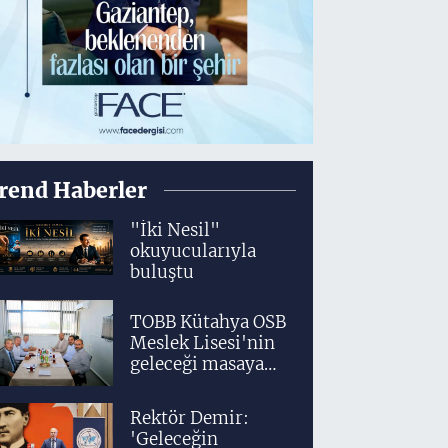
rend Haberler
"İki Nesil"
okuyucularıyla
buluştu
TOBB Kütahya OSB
Meslek Lisesi'nin
geleceği masaya
yatırıldı
Rektör Demir:
'Geleceğin