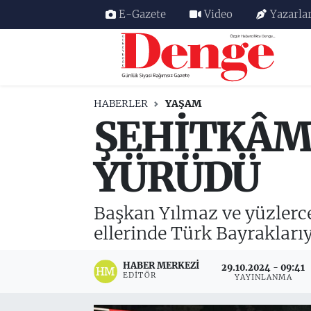
E-Gazete
Video
Yazarla
Nöbetçi Eczaneler
Hava Durumu
HABERLER
YAŞAM
ŞEHİTKÂMİ
Trafik Durumu
Süper Lig Puan Durumu ve Fikstür
YÜRÜDÜ
Tüm Manşetler
Başkan Yılmaz ve yüzlerce
Son Dakika Haberleri
ellerinde Türk Bayraklarıy
Haber Arşivi
HABER MERKEZI
29.10.2024 - 09:41
EDITÖR
YAYINLANMA