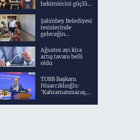
hekimlerini güçlü
bir akademik ve
klinik altyapıyla
Şahinbey Belediyesi
yetiştiriyoruz'
tesislerinde
geleceğin
tasarımcıları
teknolojiyle
Ağustos ayı kira
yetişiyor
artış tavanı belli
oldu
TOBB Başkanı
Hisarcıklıoğlu:
'Kahramanmaraş,
üretim gücüyle
Türkiye
ekonomisinin
lokomotif
şehirlerinden
birisidir'