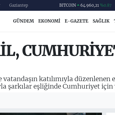
r
Gaziantep
DOLAR
47,7436
%0.18
EURO
55,2510
%0.32
GÜNDEM
EKONOMİ
E-GAZETE
SAĞLIK
STERLİN
64,4811
%0.38
GRAM ALTIN
6660.55
%0.03
BİST100
13.779
%-14
L, CUMHURİYET
BITCOIN
64.960,21
%0.87
 vatandaşın katılımıyla düzenlenen et
la şarkılar eşliğinde Cumhuriyet için