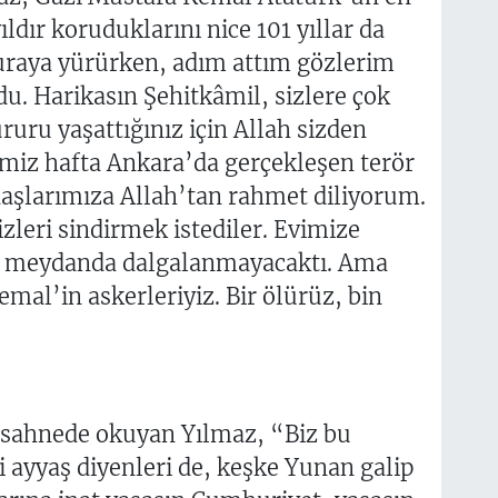
ldır koruduklarını nice 101 yıllar da
Buraya yürürken, adım attım gözlerim
du. Harikasın Şehitkâmil, sizlere çok
uru yaşattığınız için Allah sizden
ğimiz hafta Ankara’da gerçekleşen terör
daşlarımıza Allah’tan rahmet diliyorum.
izleri sindirmek istediler. Evimize
bu meydanda dalgalanmayacaktı. Ama
emal’in askerleriyiz. Bir ölürüz, bin
 sahnede okuyan Yılmaz, “Biz bu
 ayyaş diyenleri de, keşke Yunan galip