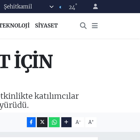
°
Şehitkamil
24
TEKNOLOJİ
SİYASET
 İÇİN
kinlikte katılımcılar
 yürüdü.
-
+
A
A