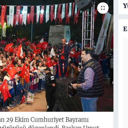
Y
E
dan 29 Ekim Cumhuriyet Bayramı