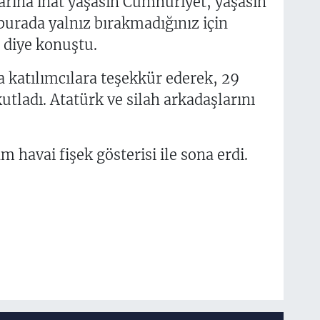
larına inat yaşasın Cumhuriyet, yaşasın
burada yalnız bırakmadığınız için
 diye konuştu.
a katılımcılara teşekkür ederek, 29
ladı. Atatürk ve silah arkadaşlarını
havai fişek gösterisi ile sona erdi.