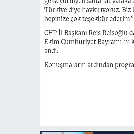
gelseydi diyen saltanat yalaka
Türkiye diye haykırıyoruz. Biz 
hepinize çok teşekkür ederim”
CHP İl Başkanı Reis Reisoğlu d
Ekim Cumhuriyet Bayramı’nı kut
andı.
Konuşmaların ardından program 