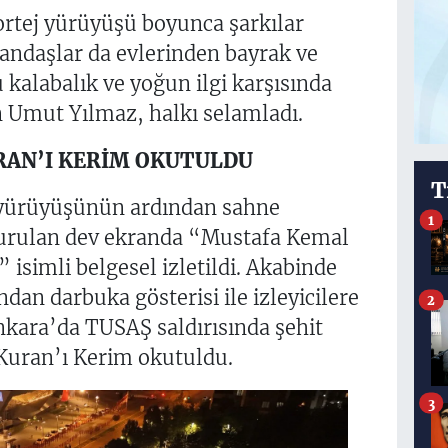
kortej yürüyüşü boyunca şarkılar
tandaşlar da evlerinden bayrak ve
u kalabalık ve yoğun ilgi karşısında
 Umut Yılmaz, halkı selamladı.
URAN’I KERİM OKUTULDU
T
 yürüyüşünün ardından sahne
1
 kurulan dev ekranda “Mustafa Kemal
isimli belgesel izletildi. Akabinde
dan darbuka gösterisi ile izleyicilere
2
 Ankara’da TUSAŞ saldırısında şehit
 Kuran’ı Kerim okutuldu.
3