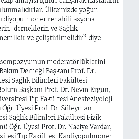
ekip anlayışı içinde çalışarak hastaların
bulunmalıdırlar. Ülkemizde yoğun
ardiyopulmoner rehabilitasyona
erin, derneklerin ve Sağlık
önemlidir ve geliştirilmelidir” diye
n sempozyumun moderatörlüklerini
Bakım Derneği Başkanı Prof. Dr.
si Sağlık Bilimleri Fakültesi
Bölüm Başkanı Prof. Dr. Nevin Ergun,
versitesi Tıp Fakültesi Anesteziyoloji
 Öğr. Üyesi Prof. Dr. Süleyman
si Sağlık Bilimleri Fakültesi Fizik
ü Öğr. Üyesi Prof. Dr. Naciye Vardar,
itesi Tıp Fakültesi Kardiyopulmoner