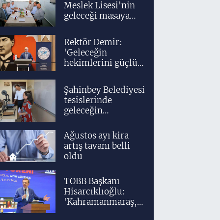
Meslek Lisesi'nin
geleceği masaya
yatırıldı
Rektör Demir:
'Geleceğin
hekimlerini güçlü
bir akademik ve
klinik altyapıyla
Şahinbey Belediyesi
yetiştiriyoruz'
tesislerinde
geleceğin
tasarımcıları
teknolojiyle
Ağustos ayı kira
yetişiyor
artış tavanı belli
oldu
TOBB Başkanı
Hisarcıklıoğlu:
'Kahramanmaraş,
üretim gücüyle