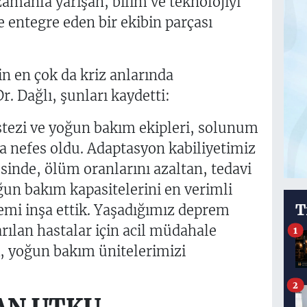
zamanla yarışan, bilim ve teknolojiyi
 entegre eden bir ekibin parçası
n en çok da kriz anlarında
. Dağlı, şunları kaydetti:
ezi ve yoğun bakım ekipleri, solunum
ra nefes oldu. Adaptasyon kabiliyetimiz
inde, ölüm oranlarını azaltan, tedavi
ğun bakım kapasitelerini en verimli
T
temi inşa ettik. Yaşadığımız deprem
rılan hastalar için acil müdahale
1
k, yoğun bakım ünitelerimizi
2