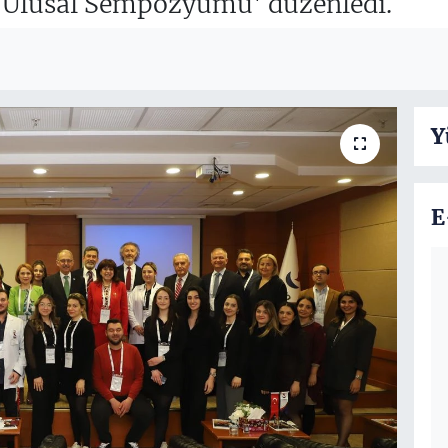
ı Ulusal Sempozyumu' düzenledi.
Y
E