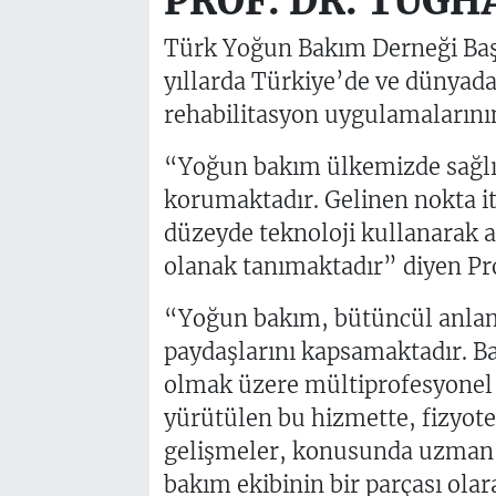
PROF. DR. TUĞH
Türk Yoğun Bakım Derneği Baş
yıllarda Türkiye’de ve dünyad
rehabilitasyon uygulamalarının 
“Yoğun bakım ülkemizde sağlık 
korumaktadır. Gelinen nokta it
düzeyde teknoloji kullanarak a
olanak tanımaktadır” diyen Pro
“Yoğun bakım, bütüncül anlam
paydaşlarını kapsamaktadır. B
olmak üzere mültiprofesyonel o
yürütülen bu hizmette, fizyote
gelişmeler, konusunda uzman v
bakım ekibinin bir parçası ola