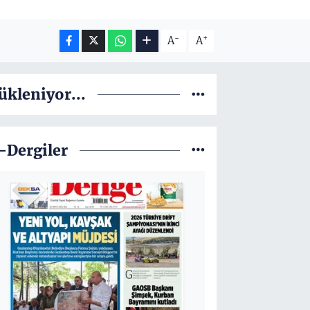
-
+
A
A
ükleniyor...
-Dergiler