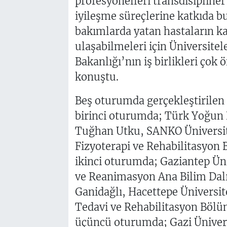
profesyonelleri transdisipliner 
iyileşme süreçlerine katkıda 
bakımlarda yatan hastaların k
ulaşabilmeleri için Üniversitel
Bakanlığı’nın iş birlikleri çok 
konuştu.
Beş oturumda gerçekleştirile
birinci oturumda; Türk Yoğun 
Tuğhan Utku, SANKO Üniversite
Fizyoterapi ve Rehabilitasyon 
ikinci oturumda; Gaziantep Üni
ve Reanimasyon Ana Bilim Dalı
Ganidağlı, Hacettepe Üniversite
Tedavi ve Rehabilitasyon Bölüm
üçüncü oturumda; Gazi Ünivers