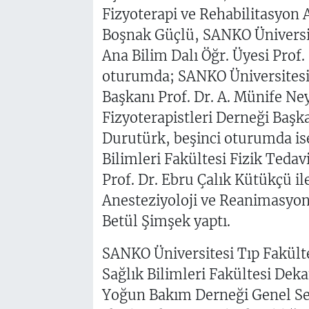
Fizyoterapi ve Rehabilitasyon A
Boşnak Güçlü, SANKO Üniversit
Ana Bilim Dalı Öğr. Üyesi Prof.
oturumda; SANKO Üniversitesi 
Başkanı Prof. Dr. A. Münife N
Fizyoterapistleri Derneği Başk
Durutürk, beşinci oturumda ise
Bilimleri Fakültesi Fizik Teda
Prof. Dr. Ebru Çalık Kütükçü i
Anesteziyoloji ve Reanimasyon 
Betül Şimşek yaptı.
SANKO Üniversitesi Tıp Fakülte
Sağlık Bilimleri Fakültesi Deka
Yoğun Bakım Derneği Genel Sekr