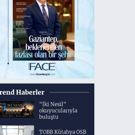
rend Haberler
"İki Nesil"
okuyucularıyla
buluştu
TOBB Kütahya OSB