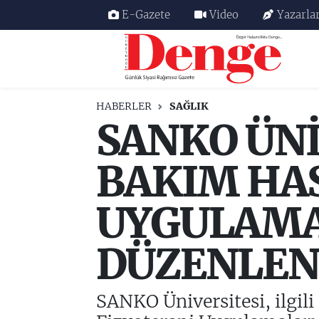
E-Gazete
Video
Yazarla
Nöbetçi Eczaneler
Hava Durumu
HABERLER
SAĞLIK
SANKO ÜNİ
Trafik Durumu
Süper Lig Puan Durumu ve Fikstür
BAKIM HA
Tüm Manşetler
UYGULAMA
Son Dakika Haberleri
DÜZENLEN
Haber Arşivi
SANKO Üniversitesi, ilgili