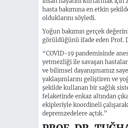
insan hayatını kurtarmak için 
hasta bakımına en etkin şekilde
olduklarını söyledi.
Yoğun bakımın gerçek değerini
görüldüğünü ifade eden Prof. Dr
“COVID-19 pandemisinde anest
yetmezliği ile savaşan hastala
ve bilimsel dayanışmamız sayes
yaklaşımlarını geliştiren ve yo
şekilde kullanan bir sağlık sis
felaketinde enkaz altından çıka
ekipleriyle koordineli çalışara
depremzedelere açtık.”