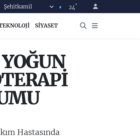
°
Şehitkamil
24
TEKNOLOJİ
SİYASET
E YOĞUN
OTERAPİ
YUMU
 Bakım Hastasında