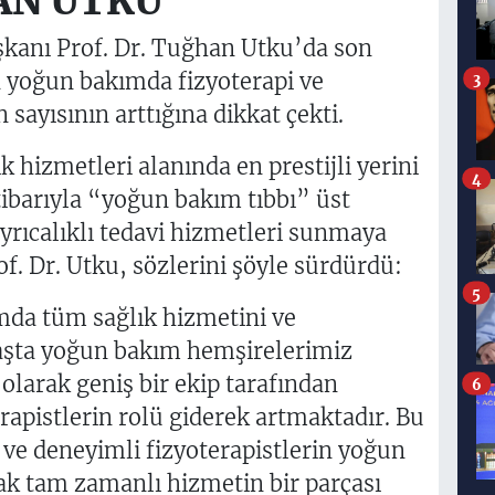
AN UTKU
kanı Prof. Dr. Tuğhan Utku’da son
a yoğun bakımda fizyoterapi ve
3
sayısının arttığına dikkat çekti.
hizmetleri alanında en prestijli yerini
4
ibarıyla “yoğun bakım tıbbı” üst
yrıcalıklı tedavi hizmetleri sunmaya
f. Dr. Utku, sözlerini şöyle sürdürdü:
5
da tüm sağlık hizmetini ve
aşta yoğun bakım hemşirelerimiz
larak geniş bir ekip tarafından
6
rapistlerin rolü giderek artmaktadır. Bu
e deneyimli fizyoterapistlerin yoğun
rak tam zamanlı hizmetin bir parçası