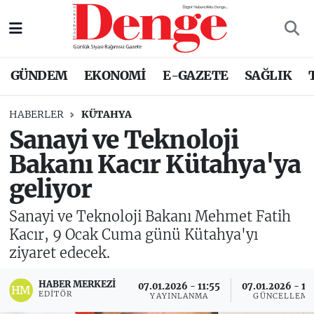
Nöbetçi Eczaneler
GÜNDEM
EKONOMİ
E-GAZETE
SAĞLIK
Hava Durumu
HABERLER
KÜTAHYA
Trafik Durumu
Sanayi ve Teknoloji
Bakanı Kacır Kütahya'ya
Süper Lig Puan Durumu ve Fikstür
geliyor
Tüm Manşetler
Sanayi ve Teknoloji Bakanı Mehmet Fatih
Son Dakika Haberleri
Kacır, 9 Ocak Cuma günü Kütahya'yı
ziyaret edecek.
Haber Arşivi
HABER MERKEZI
07.01.2026 - 11:55
07.01.2026 - 12
EDITÖR
YAYINLANMA
GÜNCELLEM