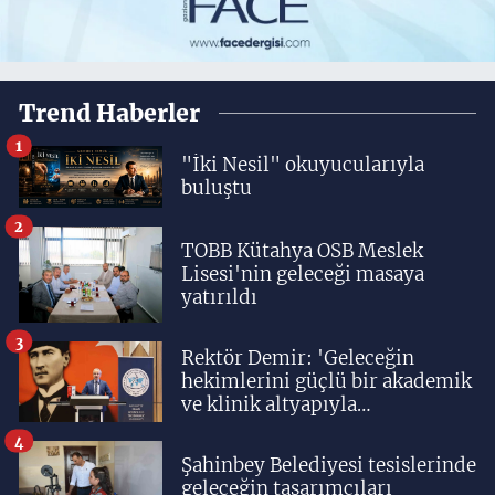
Trend Haberler
1
"İki Nesil" okuyucularıyla
buluştu
2
TOBB Kütahya OSB Meslek
Lisesi'nin geleceği masaya
yatırıldı
3
Rektör Demir: 'Geleceğin
hekimlerini güçlü bir akademik
ve klinik altyapıyla
yetiştiriyoruz'
4
Şahinbey Belediyesi tesislerinde
geleceğin tasarımcıları