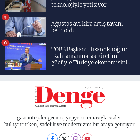
teknolojiyle yetişiyor
5
Ağustos ayı kira artış tavanı
belli oldu
6
TOBB Başkanı Hisarcıklıoğlu:
'Kahramanmaraş, üretim
gücüyle Türkiye ekonomisinin
lokomotif şehirlerinden
birisidir'
gaziantepdengecom, yepyeni temasıyla sizleri
buluştururken, sadelik ve modernizmi bir araya getiriyor.