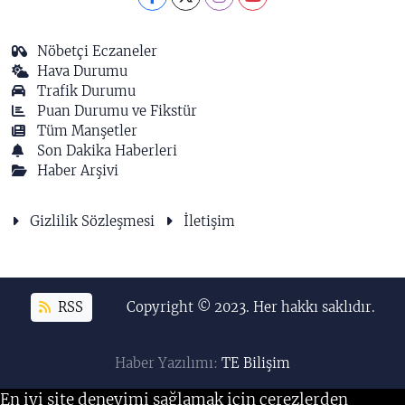
Nöbetçi Eczaneler
Hava Durumu
Trafik Durumu
Puan Durumu ve Fikstür
Tüm Manşetler
Son Dakika Haberleri
Haber Arşivi
Gizlilik Sözleşmesi
İletişim
RSS
Copyright © 2023. Her hakkı saklıdır.
Haber Yazılımı:
TE Bilişim
En iyi site deneyimi sağlamak için çerezlerden