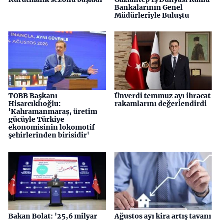
Bankalarının Genel
Müdürleriyle Buluştu
TOBB Başkanı
Ünverdi temmuz ayı ihracat
Hisarcıklıoğlu:
rakamlarını değerlendirdi
'Kahramanmaraş, üretim
gücüyle Türkiye
ekonomisinin lokomotif
şehirlerinden birisidir'
Bakan Bolat: '25,6 milyar
Ağustos ayı kira artış tavanı