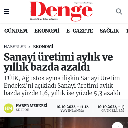
Nöbetçi Eczaneler
GÜNDEM
EKONOMİ
E-GAZETE
SAĞLIK
Hava Durumu
HABERLER
EKONOMİ
Trafik Durumu
Sanayi üretimi aylık ve
yıllık bazda azaldı
Süper Lig Puan Durumu ve Fikstür
TÜİK, Ağustos ayına ilişkin Sanayi Üretim
Tüm Manşetler
Endeksi'ni açıkladı Sanayi üretimi aylık
bazda yüzde 1,6, yıllık ise yüzde 5,3 azaldı
Son Dakika Haberleri
HABER MERKEZI
10.10.2024 - 11:18
10.10.2024 - 13:
Haber Arşivi
EDITÖR
YAYINLANMA
GÜNCELLEME