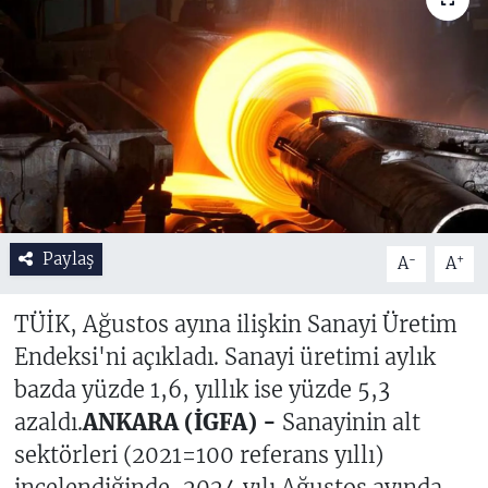
Paylaş
-
+
A
A
TÜİK, Ağustos ayına ilişkin Sanayi Üretim
Endeksi'ni açıkladı. Sanayi üretimi aylık
bazda yüzde 1,6, yıllık ise yüzde 5,3
azaldı.
ANKARA (İGFA) -
Sanayinin alt
sektörleri (2021=100 referans yıllı)
incelendiğinde, 2024 yılı Ağustos ayında