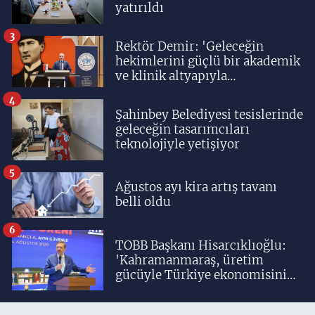
yatırıldı
3
Rektör Demir: 'Geleceğin
hekimlerini güçlü bir akademik
ve klinik altyapıyla
yetiştiriyoruz'
4
Şahinbey Belediyesi tesislerinde
geleceğin tasarımcıları
teknolojiyle yetişiyor
5
Ağustos ayı kira artış tavanı
belli oldu
6
TOBB Başkanı Hisarcıklıoğlu:
'Kahramanmaraş, üretim
gücüyle Türkiye ekonomisinin
lokomotif şehirlerinden
birisidir'