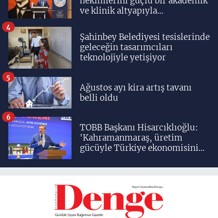
hekimlerini güçlü bir akademik
ve klinik altyapıyla
yetiştiriyoruz'
4
Şahinbey Belediyesi tesislerinde
geleceğin tasarımcıları
teknolojiyle yetişiyor
5
Ağustos ayı kira artış tavanı
belli oldu
6
TOBB Başkanı Hisarcıklıoğlu:
'Kahramanmaraş, üretim
gücüyle Türkiye ekonomisinin
lokomotif şehirlerinden
birisidir'