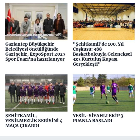
Gaziantep Büyükşehir
“Şehitkamil’de 100. Yıl
Belediyesi öncülüğünde
Coşkusu: 388
Gazi şehir, ExpoSport 2027
Basketbolcuyla Geleneksel
Spor Fuarı'na hazırlanıyor
3x3 Kurtuluş Kupası
Gerçekleşti”
ŞEHİTKAMİL,
YEŞİL-SİYAHLI EKİP 3
YENİLMEZLİK SERİSİNİ 4
PUANLA BAŞLADI
MAÇA ÇIKARDI