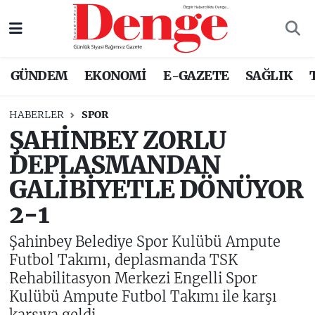
Nöbetçi Eczaneler
GÜNDEM
EKONOMİ
E-GAZETE
SAĞLIK
Hava Durumu
HABERLER
SPOR
Trafik Durumu
ŞAHİNBEY ZORLU
DEPLASMANDAN
Süper Lig Puan Durumu ve Fikstür
GALİBİYETLE DÖNÜYOR
Tüm Manşetler
2-1
Son Dakika Haberleri
Şahinbey Belediye Spor Kulübü Ampute
Futbol Takımı, deplasmanda TSK
Haber Arşivi
Rehabilitasyon Merkezi Engelli Spor
Kulübü Ampute Futbol Takımı ile karşı
karşıya geldi.