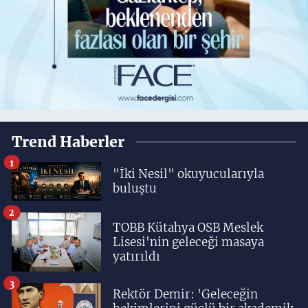
Trend Haberler
1
"İki Nesil" okuyucularıyla
buluştu
2
TOBB Kütahya OSB Meslek
Lisesi'nin geleceği masaya
yatırıldı
3
Rektör Demir: 'Geleceğin