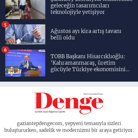
geleceğin tasarımcıları
teknolojiyle yetişiyor
5
Ağustos ayı kira artış tavanı
belli oldu
6
TOBB Başkanı Hisarcıklıoğlu:
'Kahramanmaraş, üretim
gücüyle Türkiye ekonomisinin
lokomotif şehirlerinden
birisidir'
gaziantepdengecom, yepyeni temasıyla sizleri
buluştururken, sadelik ve modernizmi bir araya getiriyor.