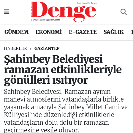
Nöbetçi Eczaneler
GÜNDEM
EKONOMİ
E-GAZETE
SAĞLIK
Hava Durumu
HABERLER
GAZIANTEP
Trafik Durumu
Şahinbey Belediyesi
ramazan etkinlikleriyle
Süper Lig Puan Durumu ve Fikstür
gönülleri ısıtıyor
Tüm Manşetler
Şahinbey Belediyesi, Ramazan ayının
Son Dakika Haberleri
manevi atmosferini vatandaşlarla birlikte
yaşamak amacıyla Şahinbey Millet Cami ve
Haber Arşivi
Külliyesi'nde düzenlediği etkinliklerle
vatandaşların dolu dolu bir ramazan
geçirmesine vesile oluyor.