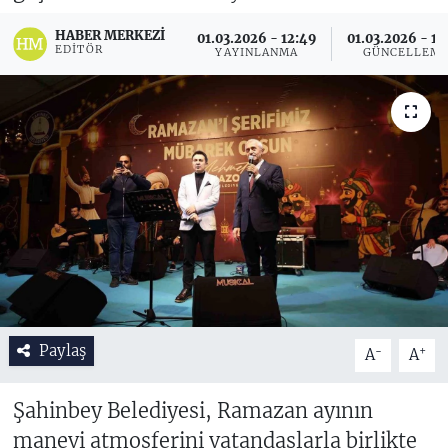
HABER MERKEZI
01.03.2026 - 12:49
01.03.2026 - 12
EDITÖR
YAYINLANMA
GÜNCELLEM
Paylaş
-
+
A
A
Şahinbey Belediyesi, Ramazan ayının
manevi atmosferini vatandaşlarla birlikte