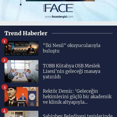
Trend Haberler
1
"İki Nesil" okuyucularıyla
buluştu
2
TOBB Kütahya OSB Meslek
Lisesi'nin geleceği masaya
yatırıldı
3
Rektör Demir: 'Geleceğin
hekimlerini güçlü bir akademik
ve klinik altyapıyla
yetiştiriyoruz'
4
Şahinbey Belediyesi tesislerinde