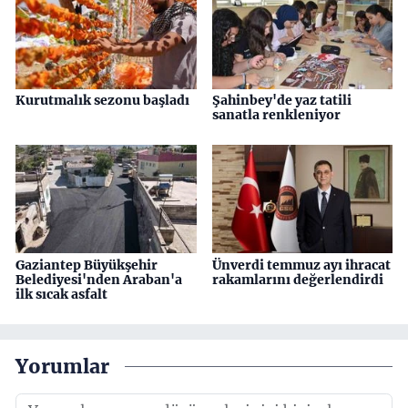
Kurutmalık sezonu başladı
Şahinbey'de yaz tatili
sanatla renkleniyor
Gaziantep Büyükşehir
Ünverdi temmuz ayı ihracat
Belediyesi'nden Araban'a
rakamlarını değerlendirdi
ilk sıcak asfalt
Yorumlar