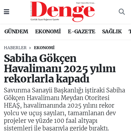
Nöbetçi Eczaneler
GÜNDEM
EKONOMİ
E-GAZETE
SAĞLIK
Hava Durumu
HABERLER
EKONOMİ
Trafik Durumu
Sabiha Gökçen
Havalimanı 2025 yılını
Süper Lig Puan Durumu ve Fikstür
rekorlarla kapadı
Tüm Manşetler
Savunma Sanayii Başkanlığı iştiraki Sabiha
Son Dakika Haberleri
Gökçen Havalimanı Meydan Otoritesi
HEAŞ, havalimanında 2025 yılını rekor
Haber Arşivi
yolcu ve uçuş sayıları, tamamlanan dev
projeler ve yüzde 100 faal altyapı
sistemleri ile başarıyla geride bıraktı.