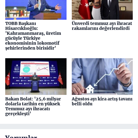
TOBB Başkanı
Ünverdi temmuz ayı ihracat
Hisarcıklıoğlu:
rakamlarını değerlendirdi
'Kahramanmaraş, üretim
gücüyle Türkiye
ekonomisinin lokomotif
şehirlerinden birisidir'
Bakan Bolat: '25,6 milyar
Ağustos ayı kira artış tavanı
dolarla tarihin en yüksek
belli oldu
Temmuz ayı ihracatı
gerçekleşti'