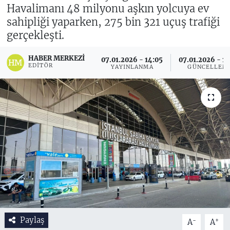
Havalimanı 48 milyonu aşkın yolcuya ev
sahipliği yaparken, 275 bin 321 uçuş trafiği
gerçekleşti.
HABER MERKEZI
07.01.2026 - 14:05
07.01.2026 - 1
EDITÖR
YAYINLANMA
GÜNCELLEM
Paylaş
-
+
A
A