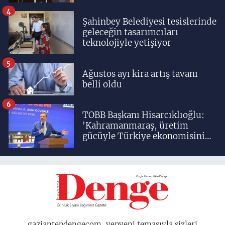
yetiştiriyoruz'
4
Şahinbey Belediyesi tesislerinde
geleceğin tasarımcıları
teknolojiyle yetişiyor
5
Ağustos ayı kira artış tavanı
belli oldu
6
TOBB Başkanı Hisarcıklıoğlu:
'Kahramanmaraş, üretim
gücüyle Türkiye ekonomisinin
lokomotif şehirlerinden
birisidir'
gaziantepdengecom, yepyeni temasıyla sizleri