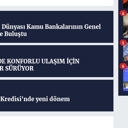
4
ş Dünyası Kamu Bankalarının Genel
e Buluştu
5
DE KONFORLU ULAŞIM İÇİN
6
R SÜRÜYOR
Kredisi'nde yeni dönem