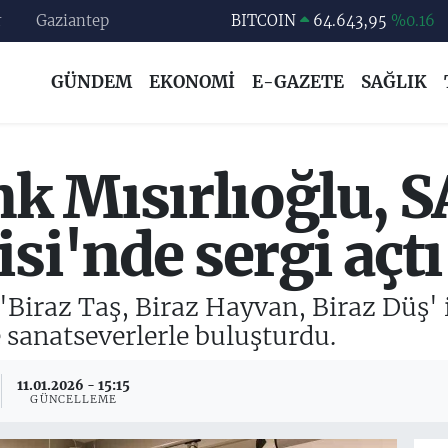
r
Gaziantep
DOLAR
47,6704
%0
EURO
55,0406
%-0.08
GÜNDEM
EKONOMİ
E-GAZETE
SAĞLIK
STERLİN
64,2143
%0
GRAM ALTIN
6500.87
%0.12
BİST100
13.799
%70
k Mısırlıoğlu, 
BITCOIN
64.643,95
%0.16
si'nde sergi açtı
Biraz Taş, Biraz Hayvan, Biraz Düş' i
sanatseverlerle buluşturdu.
11.01.2026 - 15:15
GÜNCELLEME