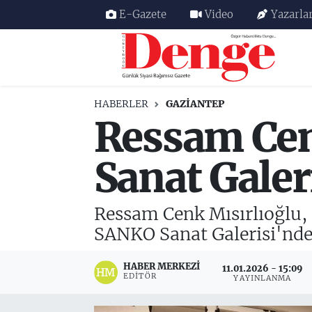
E-Gazete
Video
Yazarla
Nöbetçi Eczaneler
Hava Durumu
HABERLER
GAZIANTEP
Ressam Cen
Trafik Durumu
Süper Lig Puan Durumu ve Fikstür
Sanat Galeri
Tüm Manşetler
Ressam Cenk Mısırlıoğlu, '
Son Dakika Haberleri
SANKO Sanat Galerisi'nde 
Haber Arşivi
HABER MERKEZI
11.01.2026 - 15:09
EDITÖR
YAYINLANMA