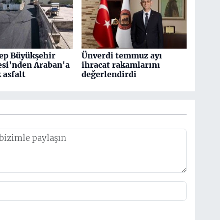
ep Büyükşehir
Ünverdi temmuz ayı
esi'nden Araban'a
ihracat rakamlarını
k asfalt
değerlendirdi