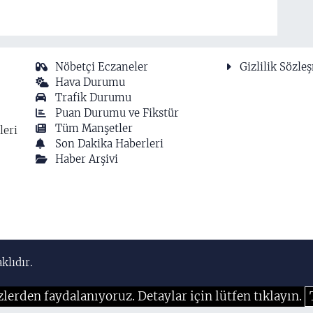
Nöbetçi Eczaneler
Gizlilik Sözle
Hava Durumu
Trafik Durumu
Puan Durumu ve Fikstür
Tüm Manşetler
leri
Son Dakika Haberleri
Haber Arşivi
klıdır.
zlerden faydalanıyoruz. Detaylar için lütfen tıklayın.