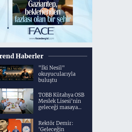
rend Haberler
"İki Nesil"
okuyucularıyla
buluştu
TOBB Kütahya OSB
Meslek Lisesi'nin
geleceği masaya
yatırıldı
Rektör Demir:
'Geleceğin