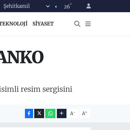
°
Şehitkamil
26
TEKNOLOJİ
SİYASET
SANKO
simli resim sergisini
-
+
A
A