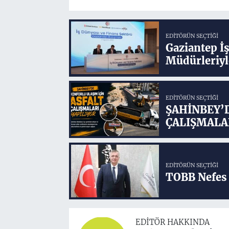
EDITÖRÜN SEÇTIĞI
Gaziantep İ
Müdürleriyl
EDITÖRÜN SEÇTIĞI
ŞAHİNBEY’
ÇALIŞMALA
EDITÖRÜN SEÇTIĞI
TOBB Nefes 
EDITÖR HAKKINDA