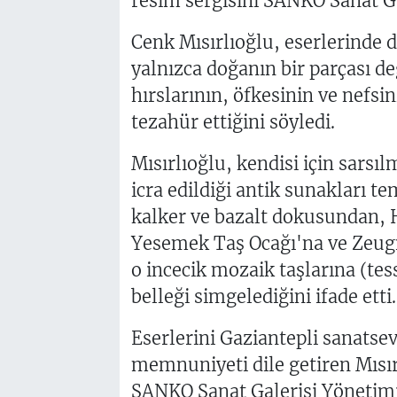
resim sergisini SANKO Sanat Ga
Cenk Mısırlıoğlu, eserlerinde d
yalnızca doğanın bir parçası de
hırslarının, öfkesinin ve nefsi
tezahür ettiğini söyledi.
Mısırlıoğlu, kendisi için sarsı
icra edildiği antik sunakları t
kalker ve bazalt dokusundan, 
Yesemek Taş Ocağı'na ve Zeugm
o incecik mozaik taşlarına (tes
belleği simgelediğini ifade etti.
Eserlerini Gaziantepli sanats
memnuniyeti dile getiren Mısır
SANKO Sanat Galerisi Yönetim