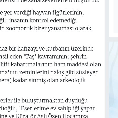
lerisi'nde sanatseverlerle buluşturdu.
e yer verdiği hayvan figürlerinin,
ğil; insanın kontrol edemediği
nin zoomorfik birer yansıması olarak
lmaz bir hafızayı ve kurbanın üzerinde
emsil eden 'Taş' kavramının; şehrin
Hitit kabartmalarının ham maddesi olan
a'nın zeminlerini nakış gibi süsleyen
sera) kadar sinmiş olan arkeolojik
everler ile buluşturmaktan duyduğu
lıoğlu, 'Eserlerime ev sahipliği yapan
ine ve Küratör Aslı Özen Hocamıza