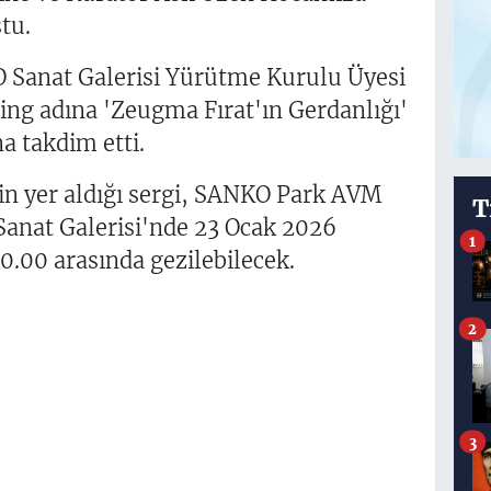
tu.
Sanat Galerisi Yürütme Kurulu Üyesi
g adına 'Zeugma Fırat'ın Gerdanlığı'
na takdim etti.
in yer aldığı sergi, SANKO Park AVM
T
anat Galerisi'nde 23 Ocak 2026
1
0.00 arasında gezilebilecek.
2
3