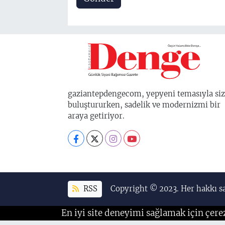
gaziantepdengecom, yepyeni temasıyla siz
buluştururken, sadelik ve modernizmi bir
araya getiriyor.
RSS
Copyright © 2023. Her hakkı sa
En iyi site deneyimi sağlamak için çere