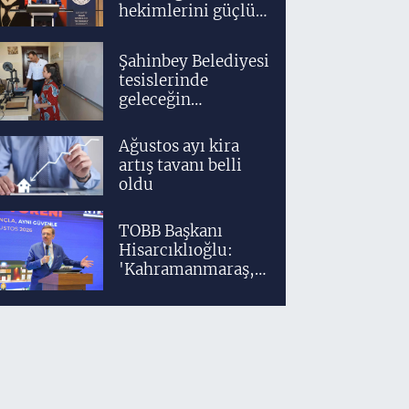
hekimlerini güçlü
bir akademik ve
klinik altyapıyla
Şahinbey Belediyesi
yetiştiriyoruz'
tesislerinde
geleceğin
tasarımcıları
teknolojiyle
Ağustos ayı kira
yetişiyor
artış tavanı belli
oldu
TOBB Başkanı
Hisarcıklıoğlu:
'Kahramanmaraş,
üretim gücüyle
Türkiye
ekonomisinin
lokomotif
şehirlerinden
birisidir'