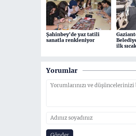
Şahinbey'de yaz tatili
Gaziant
sanatla renkleniyor
Belediy
ilk sıca
Yorumlar
Gönder