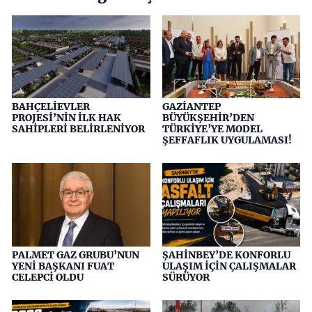
BAHÇELİEVLER
GAZİANTEP
PROJESİ’NİN İLK HAK
BÜYÜKŞEHİR’DEN
SAHİPLERİ BELİRLENİYOR
TÜRKİYE’YE MODEL
ŞEFFAFLIK UYGULAMASI!
PALMET GAZ GRUBU’NUN
ŞAHİNBEY’DE KONFORLU
YENİ BAŞKANI FUAT
ULAŞIM İÇİN ÇALIŞMALAR
CELEPCİ OLDU
SÜRÜYOR