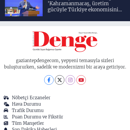
'Kahramanmaraş, üretim
gücüyle Türkiye ekonomisinin
lokomotif şehirlerinden
birisidir'
gaziantepdengecom, yepyeni temasıyla sizleri
buluştururken, sadelik ve modernizmi bir araya getiriyor.
Nöbetçi Eczaneler
Hava Durumu
Trafik Durumu
Puan Durumu ve Fikstür
Tüm Manşetler
Son Dakika Haberleri