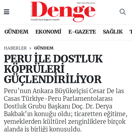
Nöbetçi Eczaneler
GÜNDEM
EKONOMİ
E-GAZETE
SAĞLIK
Hava Durumu
HABERLER
GÜNDEM
Trafik Durumu
PERU İLE DOSTLUK
KÖPRÜLERİ
Süper Lig Puan Durumu ve Fikstür
GÜÇLENDİRİLİYOR
Tüm Manşetler
Peru’nun Ankara Büyükelçisi Cesar De las
Son Dakika Haberleri
Casas Türkiye-Peru Parlamentolarası
Dostluk Grubu Başkanı Doç. Dr. Derya
Haber Arşivi
Bakbak’ın konuğu oldu; ticaretten eğitime,
yemeklerden kültürel zenginliklere birçok
alanda iş birliği konuşuldu.