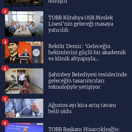
buluştu
2
TOBB Kütahya OSB Meslek
Lisesi'nin geleceği masaya
yatırıldı
3
Rektör Demir: 'Geleceğin
hekimlerini güçlü bir akademik
ve klinik altyapıyla
yetiştiriyoruz'
4
Şahinbey Belediyesi tesislerinde
geleceğin tasarımcıları
teknolojiyle yetişiyor
5
Ağustos ayı kira artış tavanı
belli oldu
6
TOBB Başkanı Hisarcıklıoğlu: