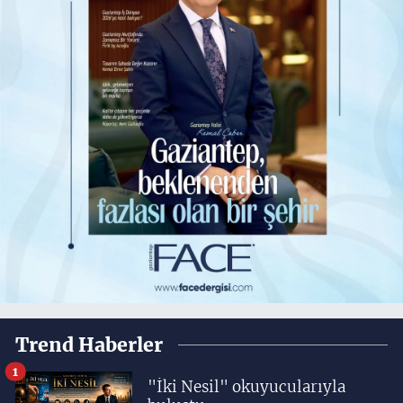
Trend Haberler
1
"İki Nesil" okuyucularıyla