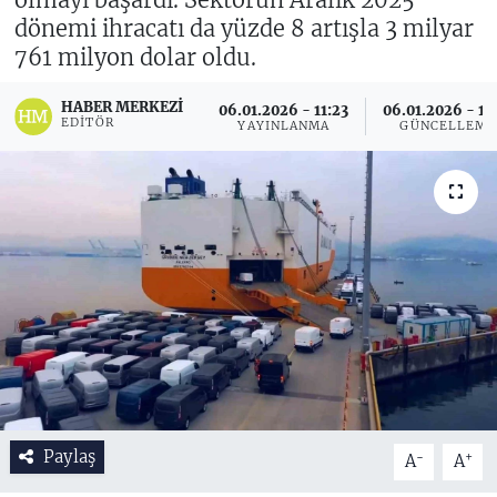
dönemi ihracatı da yüzde 8 artışla 3 milyar
761 milyon dolar oldu.
HABER MERKEZI
06.01.2026 - 11:23
06.01.2026 - 11
EDITÖR
YAYINLANMA
GÜNCELLEME
Paylaş
-
+
A
A