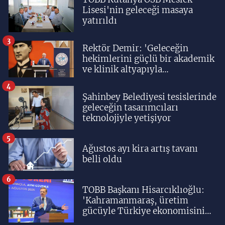
Lisesi'nin geleceği masaya
yatırıldı
3
Rektör Demir: 'Geleceğin
hekimlerini güçlü bir akademik
ve klinik altyapıyla
yetiştiriyoruz'
4
Şahinbey Belediyesi tesislerinde
geleceğin tasarımcıları
teknolojiyle yetişiyor
5
Ağustos ayı kira artış tavanı
belli oldu
6
TOBB Başkanı Hisarcıklıoğlu:
'Kahramanmaraş, üretim
gücüyle Türkiye ekonomisinin
lokomotif şehirlerinden