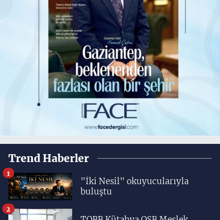
Trend Haberler
1
"İki Nesil" okuyucularıyla
buluştu
2
TOBB Kütahya OSB Meslek