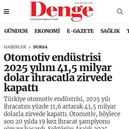
Nöbetçi Eczaneler
GÜNDEM
EKONOMİ
E-GAZETE
SAĞLIK
Hava Durumu
HABERLER
BURSA
Trafik Durumu
Otomotiv endüstrisi
2025 yılını 41,5 milyar
Süper Lig Puan Durumu ve Fikstür
dolar ihracatla zirvede
Tüm Manşetler
kapattı
Son Dakika Haberleri
Türkiye otomotiv endüstrisi, 2025 yılı
ihracatını yüzde 11,6 artarak 41,5 milyar
Haber Arşivi
dolarla zirvede kapattı. Otomotiv, böylece
son 20 yılda 19 kez ihracat şampiyonu
olmayı başardı. Sektörün Aralık 2025