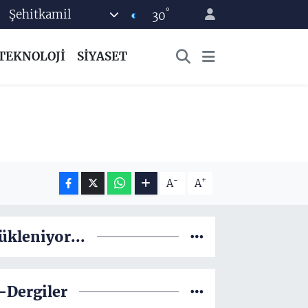
°
Şehitkamil
30
TEKNOLOJİ
SİYASET
-
+
A
A
ükleniyor...
-Dergiler