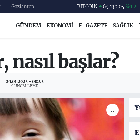
r
Gaziantep
DOLAR
47,7106
%0.17
EURO
55,1652
%0.27
GÜNDEM
EKONOMİ
E-GAZETE
SAĞLIK
STERLİN
64,4046
%0.35
GRAM ALTIN
6648.99
%2.59
BİST100
13.773
%-19
, nasıl başlar?
BITCOIN
65.130,04
%1.2
29.01.2025 - 00:45
GÜNCELLEME
Y
E