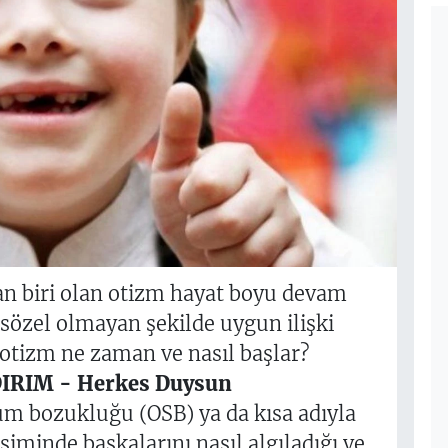
an biri olan otizm hayat boyu devam
e sözel olmayan şekilde uygun ilişki
tizm ne zaman ve nasıl başlar?
DIRIM - Herkes Duysun
m bozukluğu (OSB) ya da kısa adıyla
şiminde başkalarını nasıl algıladığı ve