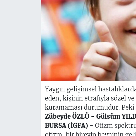
Yaygın gelişimsel hastalıklard
eden, kişinin etrafıyla sözel v
kuramaması durumudur. Peki o
Zübeyde ÖZLÜ - Gülsüm YIL
BURSA (İGFA) -
Otizm spektru
otizm, bir bireyin beyninin geli