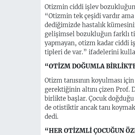
Otizmin ciddi işlev bozukluğu
“Otizmin tek çeşidi vardır ama
dediğimizde hastalık kümesinin
gelişimsel bozukluğun farklı ti
yapmayan, otizm kadar ciddi i
tipleri de var.” ifadelerini kull
“OTİZM DOĞUMLA BİRLİKT
Otizm tanısının koyulması için
gerektiğinin altını çizen Prof
birlikte başlar. Çocuk doğduğ
de otistiktir ancak tanı koymak
dedi.
“HER OTİZMLİ ÇOCUĞUN ÖZ