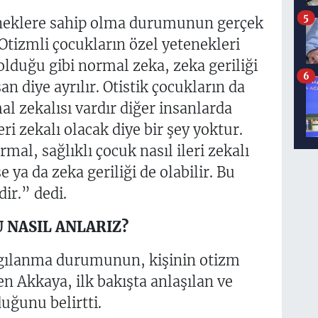
5
eneklere sahip olma durumunun gerçek
tizmli çocukların özel yetenekleri
olduğu gibi normal zeka, zeka geriliği
6
san diye ayrılır. Otistik çocukların da
mal zekalısı vardır diğer insanlarda
eri zekalı olacak diye bir şey yoktur.
al, sağlıklı çocuk nasıl ileri zekalı
e ya da zeka geriliği de olabilir. Bu
ir.” dedi.
 NASIL ANLARIZ?
algılanma durumunun, kişinin otizm
en Akkaya, ilk bakışta anlaşılan ve
uğunu belirtti.