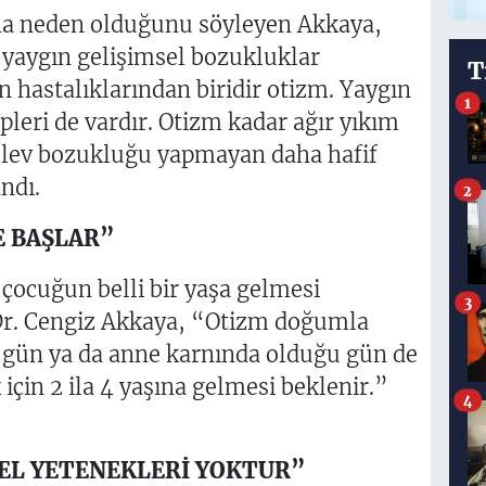
na neden olduğunu söyleyen Akkaya,
 yaygın gelişimsel bozukluklar
T
 hastalıklarından biridir otizm. Yaygın
1
pleri de vardır. Otizm kadar ağır yıkım
şlev bozukluğu yapmayan daha hafif
andı.
2
E BAŞLAR”
 çocuğun belli bir yaşa gelmesi
3
. Dr. Cengiz Akkaya, “Otizm doğumla
u gün ya da anne karnında olduğu gün de
 için 2 ila 4 yaşına gelmesi beklenir.”
4
EL YETENEKLERİ YOKTUR”