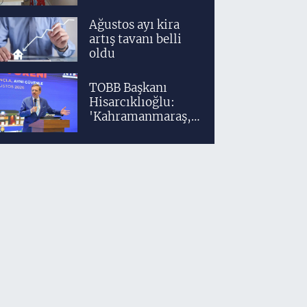
tasarımcıları
teknolojiyle
Ağustos ayı kira
yetişiyor
artış tavanı belli
oldu
TOBB Başkanı
Hisarcıklıoğlu:
'Kahramanmaraş,
üretim gücüyle
Türkiye
ekonomisinin
lokomotif
şehirlerinden
birisidir'