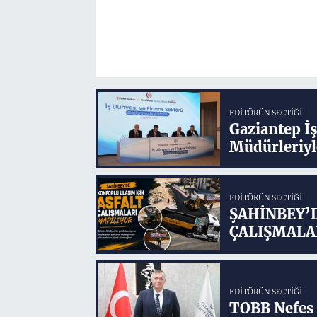
EDITÖRÜN SEÇTIĞI
Gaziantep İ
Müdürleriyl
EDITÖRÜN SEÇTIĞI
ŞAHİNBEY’
ÇALIŞMALA
EDITÖRÜN SEÇTIĞI
TOBB Nefes 