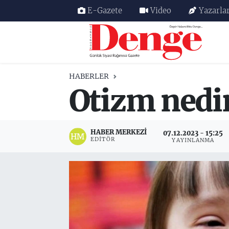
E-Gazete
Video
Yazarla
Nöbetçi Eczaneler
Hava Durumu
HABERLER
Otizm nedir
Trafik Durumu
Süper Lig Puan Durumu ve Fikstür
HABER MERKEZI
07.12.2023 - 15:25
EDITÖR
YAYINLANMA
Tüm Manşetler
Son Dakika Haberleri
Haber Arşivi