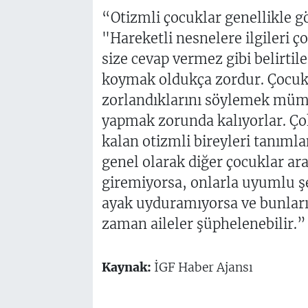
“Otizmli çocuklar genellikle 
"Hareketli nesnelere ilgileri ç
size cevap vermez gibi belirtile
koymak oldukça zordur. Çocuk p
zorlandıklarını söylemek mümkü
yapmak zorunda kalıyorlar. Çok 
kalan otizmli bireyleri tanı
genel olarak diğer çocuklar ar
giremiyorsa, onlarla uyumlu ş
ayak uyduramıyorsa ve bunları b
zaman aileler şüphelenebilir.”
Kaynak:
İGF Haber Ajansı