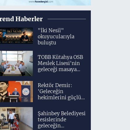
rend Haberler
"İki Nesil"
okuyucularıyla
buluştu
TOBB Kütahya OSB
Meslek Lisesi'nin
geleceği masaya
yatırıldı
Rektör Demir:
'Geleceğin
hekimlerini güçlü
bir akademik ve
klinik altyapıyla
Şahinbey Belediyesi
yetiştiriyoruz'
tesislerinde
geleceğin