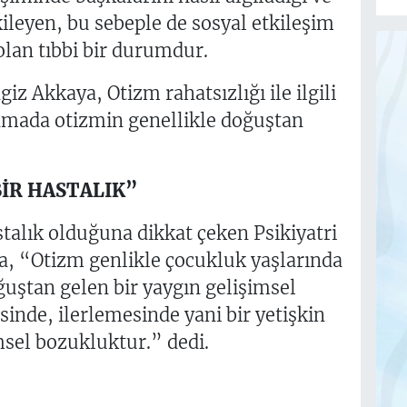
tkileyen, bu sebeple de sosyal etkileşim
olan tıbbi bir durumdur.
iz Akkaya, Otizm rahatsızlığı ile ilgili
amada otizmin genellikle doğuştan
İR HASTALIK”
talık olduğuna dikkat çeken Psikiyatri
a, “Otizm genlikle çocukluk yaşlarında
ştan gelen bir yaygın gelişimsel
nde, ilerlemesinde yani bir yetişkin
msel bozukluktur.” dedi.