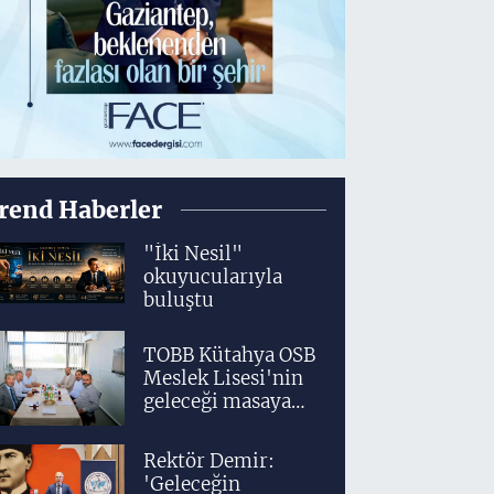
rend Haberler
"İki Nesil"
okuyucularıyla
buluştu
TOBB Kütahya OSB
Meslek Lisesi'nin
geleceği masaya
yatırıldı
Rektör Demir:
'Geleceğin