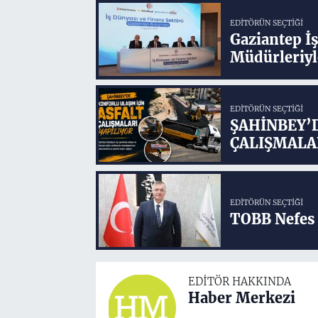
EDITÖRÜN SEÇTIĞI
Gaziantep İ
Müdürleriyl
EDITÖRÜN SEÇTIĞI
ŞAHİNBEY’
ÇALIŞMALA
EDITÖRÜN SEÇTIĞI
TOBB Nefes 
EDITÖR HAKKINDA
Haber Merkezi