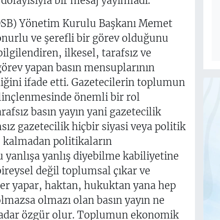
dolayısıyla bir mesaj yayımladı.
(OSB) Yönetim Kurulu Başkanı Memet
onurlu ve şerefli bir görev olduğunu
gilendiren, ilkesel, tarafsız ve
a görev yapan basın mensuplarının
ğini ifade etti. Gazetecilerin toplumun
linçlenmesinde önemli bir rol
rafsız basın yayın yani gazetecilik
 gazetecilik hiçbir siyasi veya politik
e kalmadan politikaların
yanlışa yanlış diyebilme kabiliyetine
bireysel değil toplumsal çıkar ve
er yapar, haktan, hukuktan yana hep
olmazsa olmazı olan basın yayın ne
kadar özgür olur. Toplumun ekonomik