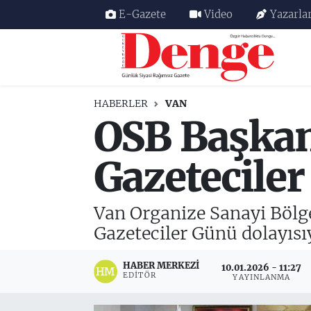
E-Gazete
Video
Yazarla
Nöbetçi Eczaneler
Hava Durumu
HABERLER
VAN
OSB Başkan
Trafik Durumu
Süper Lig Puan Durumu ve Fikstür
Gazetecile
Tüm Manşetler
Van Organize Sanayi Bölg
Son Dakika Haberleri
Gazeteciler Günü dolayısı
Haber Arşivi
HABER MERKEZI
10.01.2026 - 11:27
EDITÖR
YAYINLANMA