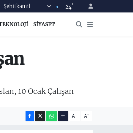
°
Şehitkamil
24
TEKNOLOJİ
SİYASET
şan
lan, 10 Ocak Çalışan
-
+
A
A