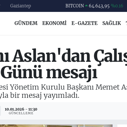
r
Gaziantep
DOLAR
47,6704
%0
EURO
55,0406
%-0.08
GÜNDEM
EKONOMİ
E-GAZETE
SAĞLIK
STERLİN
64,2143
%0
GRAM ALTIN
6500.87
%0.12
BİST100
13.799
%70
ı Aslan'dan Çalı
r Günü mesajı
esi Yönetim Kurulu Başkanı Memet As
yla bir mesaj yayımladı.
10.01.2026 - 11:30
GÜNCELLEME