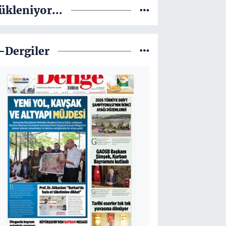
ükleniyor...
-Dergiler