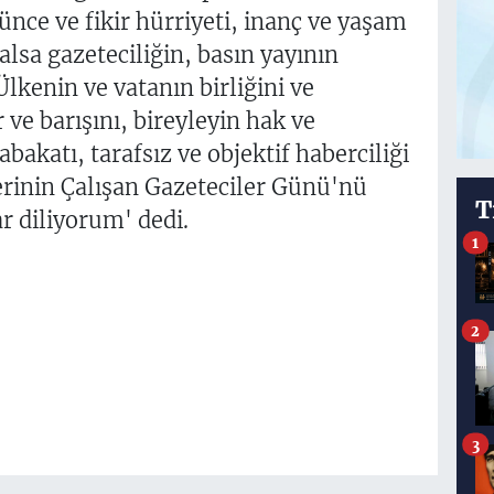
şünce ve fikir hürriyeti, inanç ve yaşam
lsa gazeteciliğin, basın yayının
Ülkenin ve vatanın birliğini ve
e barışını, bireyleyin hak ve
akatı, tarafsız ve objektif haberciliği
erinin Çalışan Gazeteciler Günü'nü
T
r diliyorum' dedi.
1
2
3