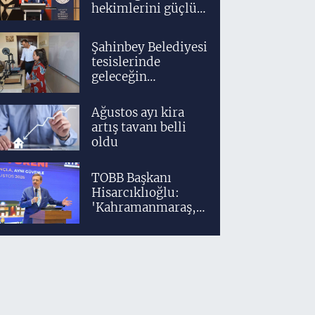
hekimlerini güçlü
bir akademik ve
klinik altyapıyla
Şahinbey Belediyesi
yetiştiriyoruz'
tesislerinde
geleceğin
tasarımcıları
teknolojiyle
Ağustos ayı kira
yetişiyor
artış tavanı belli
oldu
TOBB Başkanı
Hisarcıklıoğlu:
'Kahramanmaraş,
üretim gücüyle
Türkiye
ekonomisinin
lokomotif
şehirlerinden
birisidir'