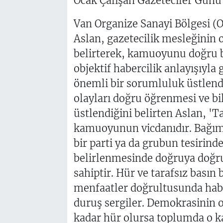
Ocak Çalışan Gazeteciler Günü 
Van Organize Sanayi Bölgesi 
Aslan, gazetecilik mesleğinin 
belirterek, kamuoyunu doğru bil
objektif habercilik anlayışıyl
önemli bir sorumluluk üstlendi
olayları doğru öğrenmesi ve bi
üstlendiğini belirten Aslan, 'Ta
kamuoyunun vicdanıdır. Bağımsız
bir parti ya da grubun tesirind
belirlenmesinde doğruya doğru 
sahiptir. Hür ve tarafsız basın 
menfaatler doğrultusunda hab
duruş sergiler. Demokrasinin 
kadar hür olursa toplumda o 