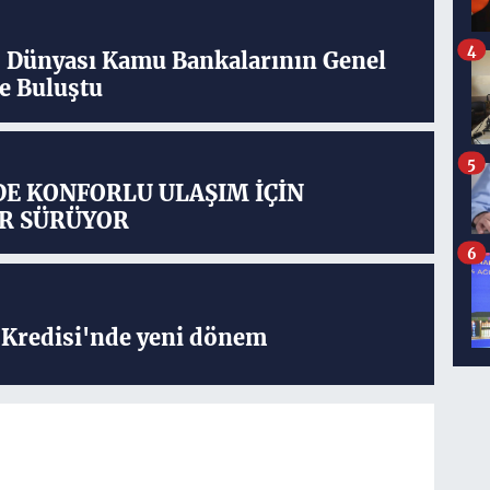
4
ş Dünyası Kamu Bankalarının Genel
e Buluştu
5
DE KONFORLU ULAŞIM İÇİN
R SÜRÜYOR
6
Kredisi'nde yeni dönem