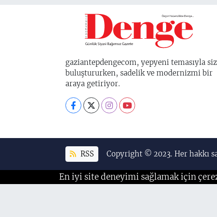
gaziantepdengecom, yepyeni temasıyla siz
buluştururken, sadelik ve modernizmi bir
araya getiriyor.
RSS
Copyright © 2023. Her hakkı sa
En iyi site deneyimi sağlamak için çere