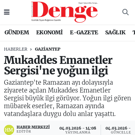
Nöbetçi Eczaneler
GÜNDEM
EKONOMİ
E-GAZETE
SAĞLIK
Hava Durumu
HABERLER
GAZIANTEP
Trafik Durumu
Mukaddes Emanetler
Sergisi'ne yoğun ilgi
Süper Lig Puan Durumu ve Fikstür
Gaziantep'te Ramazan ayı dolayısıyla
Tüm Manşetler
ziyarete açılan Mukaddes Emanetler
Sergisi büyük ilgi görüyor. Yoğun ilgi gören
Son Dakika Haberleri
mübarek eserler, Ramazan ayında
vatandaşlara duygu dolu anlar yaşattı.
Haber Arşivi
HABER MERKEZI
04.03.2026 - 14:08
04.03.2026 - 1
EDITÖR
YAYINLANMA
GÜNCELLEM