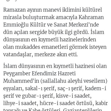
Ramazan ayının manevi iklimini kültürel
mirasla buluşturmak amacıyla Kahraman
Emmioğlu Kültür ve Sanat Merkezi'nde
dün açılan sergide büyük ilgi gördü. İslam
dünyasının en kıymetli hazinelerinden
olan mukaddes emanetleri görmek isteyen
vatandaşlar, merkeze akın etti.
İslam dünyasının en kıymetli hazinesi olan
Peygamber Efendimiz Hazreti
Muhammed'in (sallallahu aleyhi vesellem)
eşyaları, sakal-ı şerif, saç-ı şerif, kadem-i
şerif ve gubar-ı şerif, kisve-i saadet,
lihye-i saadet, hücre-i saadet örtüsü, kabir
toprağı ve Kabe örtüleri, Gazianteplilerin