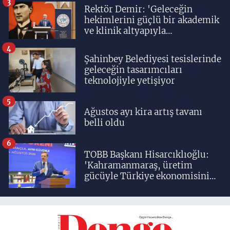
3
Rektör Demir: 'Geleceğin
hekimlerini güçlü bir akademik
ve klinik altyapıyla
yetiştiriyoruz'
4
Şahinbey Belediyesi tesislerinde
geleceğin tasarımcıları
teknolojiyle yetişiyor
5
Ağustos ayı kira artış tavanı
belli oldu
6
TOBB Başkanı Hisarcıklıoğlu:
'Kahramanmaraş, üretim
gücüyle Türkiye ekonomisinin
lokomotif şehirlerinden
birisidir'