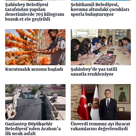
Şahinbey Belediyesi
Şehitkamil Belediyesi,
tarafından yapılan
koruma altındaki çocukları
denetimlerde 703 kilogram
sporla buluşturuyor
bozuk et ele geçirildi
Kurutmalık sezonu başladı
Şahinbey'de yaz tatili
sanatla renkleniyor
Gaziantep Büyükşehir
Ünverdi temmuz ayı ihracat
Belediyesi'nden Araban'a
rakamlarını değerlendirdi
ilk sıcak asfalt