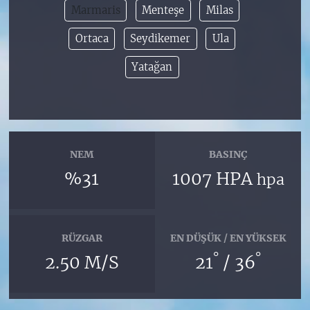
Marmaris
Menteşe
Milas
Ortaca
Seydikemer
Ula
Yatağan
NEM
BASINÇ
%31
1007 HPA
hpa
RÜZGAR
EN DÜŞÜK / EN YÜKSEK
°
°
2.50 M/S
21
/ 36