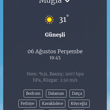
°
31
Güneşli
06 Ağustos Perşembe
19:45
Nem: %31, Basınç: 1007 hpa
hPa, Rüzgar: 2.50 m/s
Bodrum
Dalaman
Datça
Fethiye
Kavaklıdere
Köyceğiz