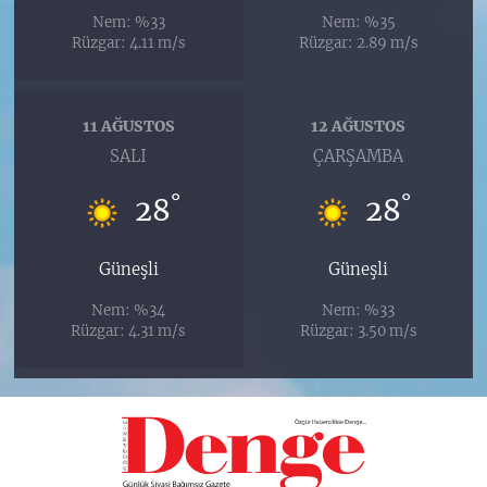
Nem: %33
Nem: %35
Rüzgar: 4.11 m/s
Rüzgar: 2.89 m/s
11 AĞUSTOS
12 AĞUSTOS
SALI
ÇARŞAMBA
°
°
28
28
Güneşli
Güneşli
Nem: %34
Nem: %33
Rüzgar: 4.31 m/s
Rüzgar: 3.50 m/s