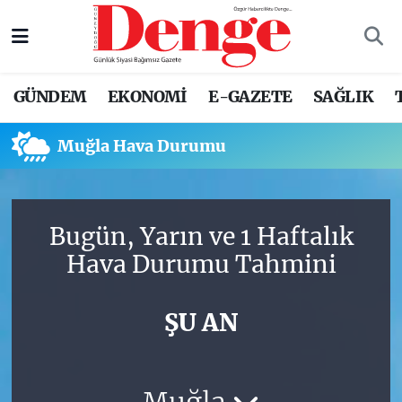
Nöbetçi Eczaneler
GÜNDEM
EKONOMİ
E-GAZETE
SAĞLIK
Hava Durumu
Muğla Hava Durumu
Trafik Durumu
Süper Lig Puan Durumu ve Fikstür
Bugün, Yarın ve 1 Haftalık
Tüm Manşetler
Hava Durumu Tahmini
Son Dakika Haberleri
ŞU AN
Haber Arşivi
Muğla