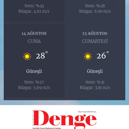
Nem: %33
Nem: %28
Rüzgar: 4.61 m/s
Rüzgar: 6.00 m/s
14 AĞUSTOS
15 AĞUSTOS
CUMA
CUMARTESI
°
°
28
26
Güneşli
Güneşli
Nem: %27
Nem: %31
Rüzgar: 5.69 m/s
Rüzgar: 3.81 m/s