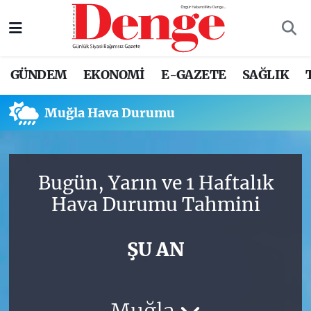
Nöbetçi Eczaneler
GÜNDEM
EKONOMİ
E-GAZETE
SAĞLIK
Hava Durumu
Muğla Hava Durumu
Trafik Durumu
Süper Lig Puan Durumu ve Fikstür
Bugün, Yarın ve 1 Haftalık
Tüm Manşetler
Hava Durumu Tahmini
Son Dakika Haberleri
ŞU AN
Haber Arşivi
Muğla