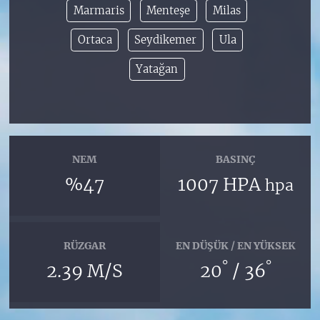
Marmaris
Menteşe
Milas
Ortaca
Seydikemer
Ula
Yatağan
NEM
BASINÇ
%47
1007 HPA
hpa
RÜZGAR
EN DÜŞÜK / EN YÜKSEK
°
°
2.39 M/S
20
/ 36