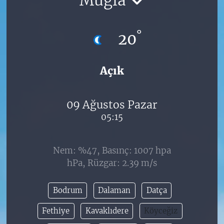
°
20
Açık
09 Ağustos Pazar
05:15
Nem: %47, Basınç: 1007 hpa
hPa, Rüzgar: 2.39 m/s
Bodrum
Dalaman
Datça
Fethiye
Kavaklıdere
Köyceğiz