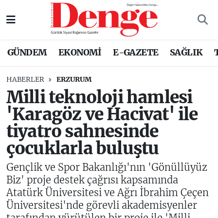
Nöbetçi Eczaneler
GÜNDEM
EKONOMİ
E-GAZETE
SAĞLIK
Hava Durumu
HABERLER
ERZURUM
Trafik Durumu
Milli teknoloji hamlesi
'Karagöz ve Hacivat' ile
Süper Lig Puan Durumu ve Fikstür
tiyatro sahnesinde
Tüm Manşetler
çocuklarla buluştu
Son Dakika Haberleri
Gençlik ve Spor Bakanlığı'nın 'Gönüllüyüz
Biz' proje destek çağrısı kapsamında
Haber Arşivi
Atatürk Üniversitesi ve Ağrı İbrahim Çeçen
Üniversitesi'nde görevli akademisyenler
tarafından yürütülen bir proje ile 'Milli