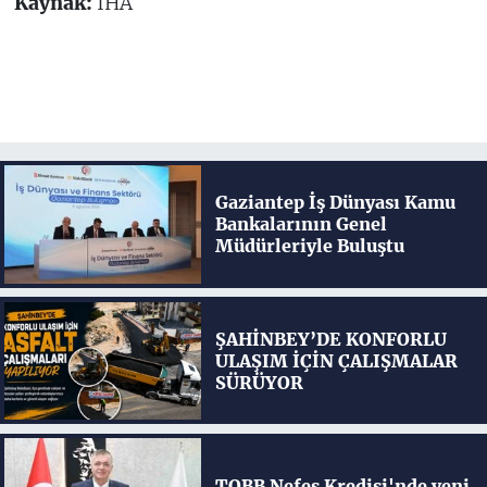
Kaynak:
İHA
Gaziantep İş Dünyası Kamu
Bankalarının Genel
Müdürleriyle Buluştu
ŞAHİNBEY’DE KONFORLU
ULAŞIM İÇİN ÇALIŞMALAR
SÜRÜYOR
TOBB Nefes Kredisi'nde yeni