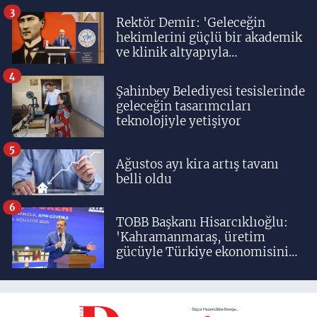
3
Rektör Demir: 'Geleceğin
hekimlerini güçlü bir akademik
ve klinik altyapıyla
yetiştiriyoruz'
4
Şahinbey Belediyesi tesislerinde
geleceğin tasarımcıları
teknolojiyle yetişiyor
5
Ağustos ayı kira artış tavanı
belli oldu
6
TOBB Başkanı Hisarcıklıoğlu:
'Kahramanmaraş, üretim
gücüyle Türkiye ekonomisinin
lokomotif şehirlerinden
birisidir'