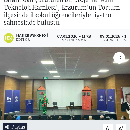
Teknoloji Hamlesi', Erzurum'un Tortum
ilçesinde ilkokul öğrencileriyle tiyatro
sahnesinde buluştu.
HABER MERKEZI
07.01.2026 - 11:38
07.01.2026 - 11
EDITÖR
YAYINLANMA
GÜNCELLEME
Paylaş
-
+
A
A