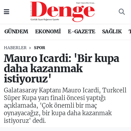
Nöbetçi Eczaneler
GÜNDEM
EKONOMİ
E-GAZETE
SAĞLIK
Hava Durumu
HABERLER
SPOR
Trafik Durumu
Mauro Icardi: 'Bir kupa
daha kazanmak
Süper Lig Puan Durumu ve Fikstür
istiyoruz'
Tüm Manşetler
Galatasaray Kaptanı Mauro Icardi, Turkcell
Son Dakika Haberleri
Süper Kupa yarı finali öncesi yaptığı
açıklamada, 'Çok önemli bir maç
Haber Arşivi
oynayacağız, bir kupa daha kazanmak
istiyoruz' dedi.