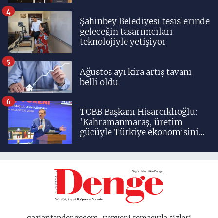
yetiştiriyoruz'
4
Şahinbey Belediyesi tesislerinde
geleceğin tasarımcıları
teknolojiyle yetişiyor
5
Ağustos ayı kira artış tavanı
belli oldu
6
TOBB Başkanı Hisarcıklıoğlu:
'Kahramanmaraş, üretim
gücüyle Türkiye ekonomisinin
lokomotif şehirlerinden
birisidir'
gaziantepdengecom, yepyeni temasıyla sizleri