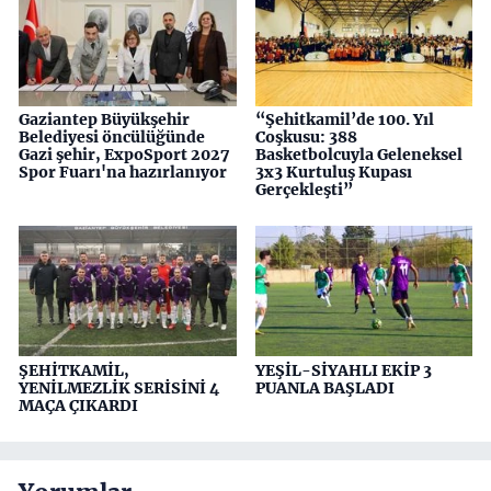
Gaziantep Büyükşehir
“Şehitkamil’de 100. Yıl
Belediyesi öncülüğünde
Coşkusu: 388
Gazi şehir, ExpoSport 2027
Basketbolcuyla Geleneksel
Spor Fuarı'na hazırlanıyor
3x3 Kurtuluş Kupası
Gerçekleşti”
ŞEHİTKAMİL,
YEŞİL-SİYAHLI EKİP 3
YENİLMEZLİK SERİSİNİ 4
PUANLA BAŞLADI
MAÇA ÇIKARDI