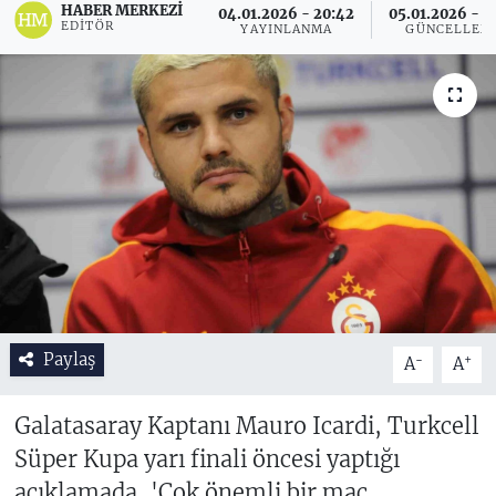
HABER MERKEZI
04.01.2026 - 20:42
05.01.2026 - 1
EDITÖR
YAYINLANMA
GÜNCELLEM
Paylaş
-
+
A
A
Galatasaray Kaptanı Mauro Icardi, Turkcell
Süper Kupa yarı finali öncesi yaptığı
açıklamada, 'Çok önemli bir maç