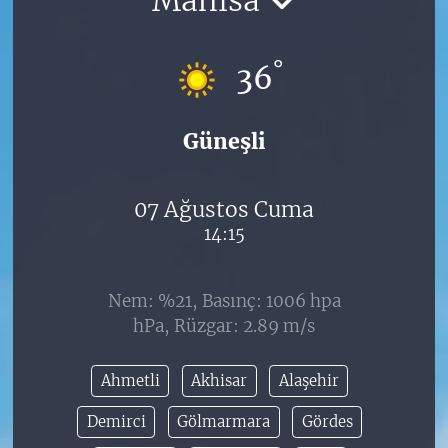
°
36
Güneşli
07 Ağustos Cuma
14:15
Nem: %21, Basınç: 1006 hpa
hPa, Rüzgar: 2.89 m/s
Ahmetli
Akhisar
Alaşehir
Demirci
Gölmarmara
Gördes