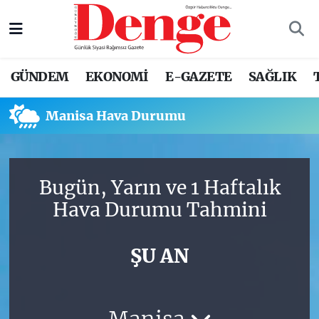
Nöbetçi Eczaneler
GÜNDEM
EKONOMİ
E-GAZETE
SAĞLIK
Hava Durumu
Manisa Hava Durumu
Trafik Durumu
Süper Lig Puan Durumu ve Fikstür
Bugün, Yarın ve 1 Haftalık
Tüm Manşetler
Hava Durumu Tahmini
Son Dakika Haberleri
ŞU AN
Haber Arşivi
Manisa