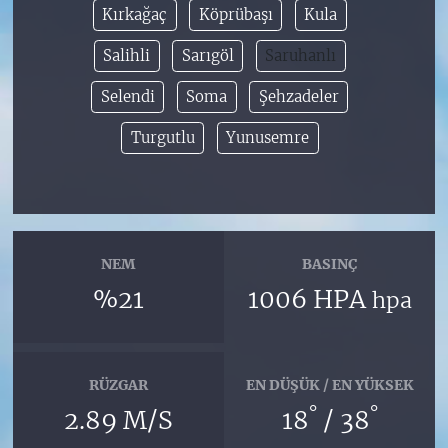
Kırkağaç
Köprübaşı
Kula
Salihli
Sarıgöl
Saruhanlı
Selendi
Soma
Şehzadeler
Turgutlu
Yunusemre
NEM
BASINÇ
%21
1006 HPA
hpa
RÜZGAR
EN DÜŞÜK / EN YÜKSEK
°
°
2.89 M/S
18
/ 38