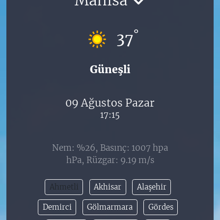
°
37
Güneşli
09 Ağustos Pazar
17:15
Nem: %26, Basınç: 1007 hpa
hPa, Rüzgar: 9.19 m/s
Ahmetli
Akhisar
Alaşehir
Demirci
Gölmarmara
Gördes