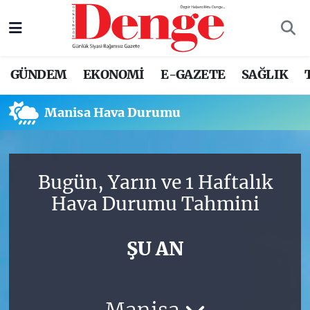
Nöbetçi Eczaneler
GÜNDEM
EKONOMİ
E-GAZETE
SAĞLIK
Hava Durumu
Manisa Hava Durumu
Trafik Durumu
Süper Lig Puan Durumu ve Fikstür
Bugün, Yarın ve 1 Haftalık
Tüm Manşetler
Hava Durumu Tahmini
Son Dakika Haberleri
ŞU AN
Haber Arşivi
Manisa