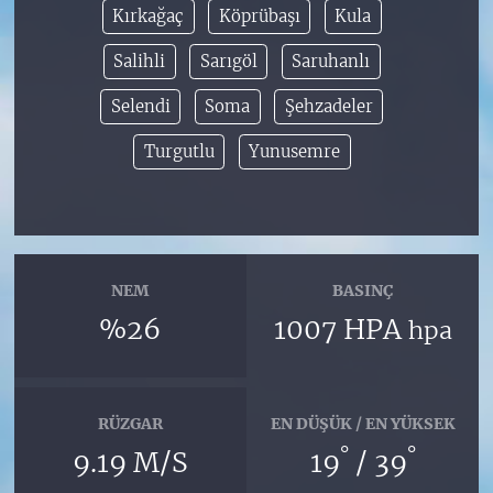
Kırkağaç
Köprübaşı
Kula
Salihli
Sarıgöl
Saruhanlı
Selendi
Soma
Şehzadeler
Turgutlu
Yunusemre
NEM
BASINÇ
%26
1007 HPA
hpa
RÜZGAR
EN DÜŞÜK / EN YÜKSEK
°
°
9.19 M/S
19
/ 39