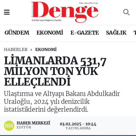
Nöbetçi Eczaneler
GÜNDEM
EKONOMİ
E-GAZETE
SAĞLIK
Hava Durumu
HABERLER
EKONOMİ
Trafik Durumu
LİMANLARDA 531,7
MİLYON TON YÜK
Süper Lig Puan Durumu ve Fikstür
ELLEÇLENDİ
Tüm Manşetler
Ulaştırma ve Altyapı Bakanı Abdulkadir
Son Dakika Haberleri
Uraloğlu, 2024 yılı denizcilik
istatistiklerini değerlendirdi.
Haber Arşivi
HABER MERKEZI
03.02.2025 - 10:44
EDITÖR
YAYINLANMA