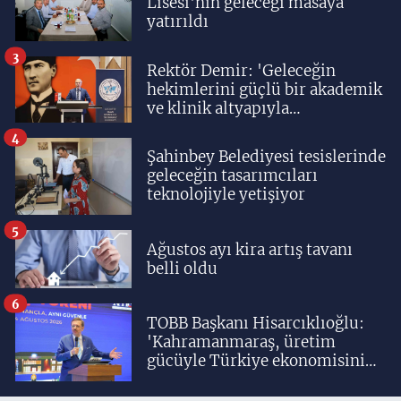
Lisesi'nin geleceği masaya
yatırıldı
3
Rektör Demir: 'Geleceğin
hekimlerini güçlü bir akademik
ve klinik altyapıyla
yetiştiriyoruz'
4
Şahinbey Belediyesi tesislerinde
geleceğin tasarımcıları
teknolojiyle yetişiyor
5
Ağustos ayı kira artış tavanı
belli oldu
6
TOBB Başkanı Hisarcıklıoğlu:
'Kahramanmaraş, üretim
gücüyle Türkiye ekonomisinin
lokomotif şehirlerinden
birisidir'