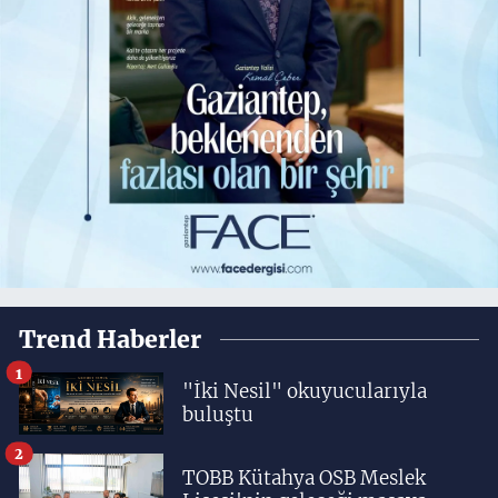
Trend Haberler
1
"İki Nesil" okuyucularıyla
buluştu
2
TOBB Kütahya OSB Meslek