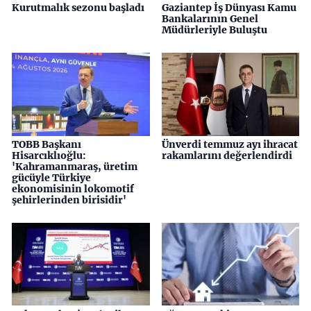
Kurutmalık sezonu başladı
Gaziantep İş Dünyası Kamu
Bankalarının Genel
Müdürleriyle Buluştu
TOBB Başkanı
Ünverdi temmuz ayı ihracat
Hisarcıklıoğlu:
rakamlarını değerlendirdi
'Kahramanmaraş, üretim
gücüyle Türkiye
ekonomisinin lokomotif
şehirlerinden birisidir'