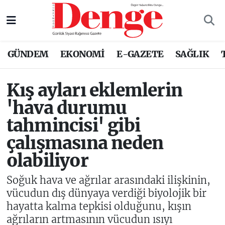
Nöbetçi Eczaneler
GÜNDEM
EKONOMİ
E-GAZETE
SAĞLIK
Hava Durumu
Kış ayları eklemlerin
Trafik Durumu
'hava durumu
Süper Lig Puan Durumu ve Fikstür
tahmincisi' gibi
çalışmasına neden
Tüm Manşetler
olabiliyor
Son Dakika Haberleri
Soğuk hava ve ağrılar arasındaki ilişkinin,
Haber Arşivi
vücudun dış dünyaya verdiği biyolojik bir
hayatta kalma tepkisi olduğunu, kışın
ağrıların artmasının vücudun ısıyı