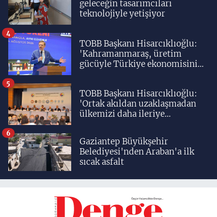
geleceğin tasarımcıları
teknolojiyle yetişiyor
4
TOBB Başkanı Hisarcıklıoğlu:
'Kahramanmaraş, üretim
gücüyle Türkiye ekonomisinin
lokomotif şehirlerinden
birisidir'
5
TOBB Başkanı Hisarcıklıoğlu:
'Ortak akıldan uzaklaşmadan
ülkemizi daha ileriye
taşıyacağız'
6
Gaziantep Büyükşehir
Belediyesi'nden Araban'a ilk
sıcak asfalt